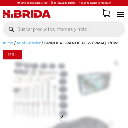
🚛 Envío Gratis desde S/100 | 📆 Entrega en 24 horas | ⭐ Paga al recibir tu producto
Búsqueda
de
productos
Inicio
/
Mini Grinder
/
GRINDER GRANDE POWERMAQ 170W
14% -
Zo