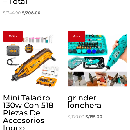
– Total
precio
precio
El
El
original
actual
S/
344.90
S/
208.00
precio
precio
era:
es:
original
actual
S/180.00.
S/144.00.
era:
es:
39% -
9% -
S/344.90.
S/208.00.
Mini Taladro
grinder
130w Con 518
lonchera
Piezas De
El
El
S/
170.00
S/
155.00
Accesorios
precio
precio
Ingco