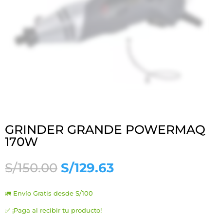
GRINDER GRANDE POWERMAQ
170W
El
El
S/
150.00
S/
129.63
precio
precio
original
actual
🚛 Envío Gratis desde S/100
era:
es:
S/150.00.
S/129.63.
✅ ¡Paga al recibir tu producto!