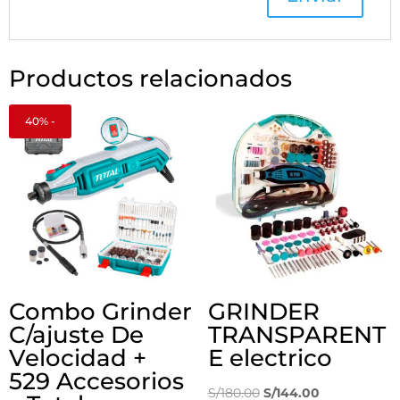
Productos relacionados
40% -
Combo Grinder
GRINDER
C/ajuste De
TRANSPARENT
Velocidad +
E electrico
529 Accesorios
El
El
S/
180.00
S/
144.00