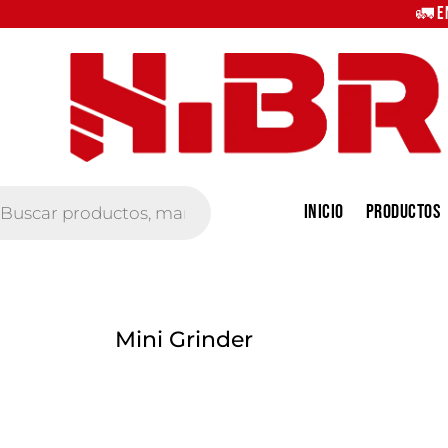
🚛 E
eda
Inicio
Productos
tos
Mini Grinder