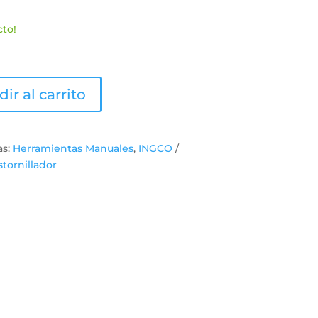
es:
0.
S/51.00.
cto!
ir al carrito
as:
Herramientas Manuales
,
INGCO
stornillador