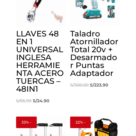
LLAVES 48
Taladro
EN 1
Atornillador
UNIVERSAL
Total 20v +
INGLESA
Desarmado
HERRAMIE
r Puntas
NTA ACERO
Adaptador
TUERCAS –
El
El
S/
300.00
S/
223.90
48IN1
precio
precio
El
El
original
actual
S/
55.99
S/
24.90
precio
precio
era:
es:
original
actual
S/300.00.
S/223.90.
33% -
22% -
era:
es:
S/55.99.
S/24.90.