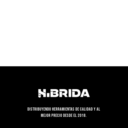
era:
es:
S/75.00.
S/49.90.
Distribuyendo herramientas de calidad y al
mejor precio desde el 2018.