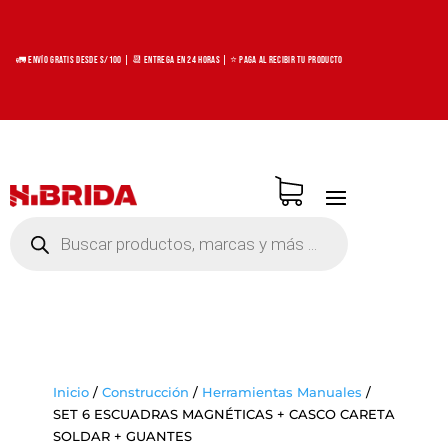
🚛 Envío Gratis desde S/100 | 📆 Entrega en 24 horas | ⭐ Paga al recibir tu producto
Búsqueda
de
productos
Inicio
/
Construcción
/
Herramientas Manuales
/
SET 6 ESCUADRAS MAGNÉTICAS + CASCO CARETA
SOLDAR + GUANTES