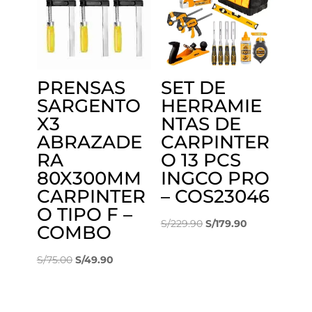
PRENSAS
SET DE
SARGENTO
HERRAMIE
X3
NTAS DE
ABRAZADE
CARPINTER
RA
O 13 PCS
80X300MM
INGCO PRO
CARPINTER
– COS23046
O TIPO F –
El
El
S/
229.90
S/
179.90
COMBO
precio
precio
El
El
original
actual
S/
75.00
S/
49.90
precio
precio
era:
es:
original
actual
S/229.90.
S/179.90.