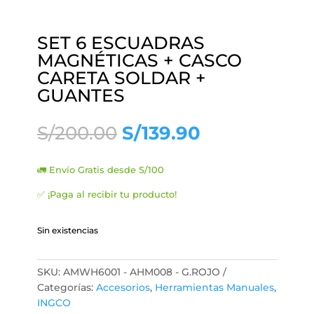
SET 6 ESCUADRAS
MAGNÉTICAS + CASCO
CARETA SOLDAR +
GUANTES
El
El
S/
200.00
S/
139.90
precio
precio
original
actual
🚛 Envío Gratis desde S/100
era:
es:
S/200.00.
S/139.90.
✅ ¡Paga al recibir tu producto!
Sin existencias
SKU:
AMWH6001 - AHM008 - G.ROJO
Categorías:
Accesorios
,
Herramientas Manuales
,
INGCO