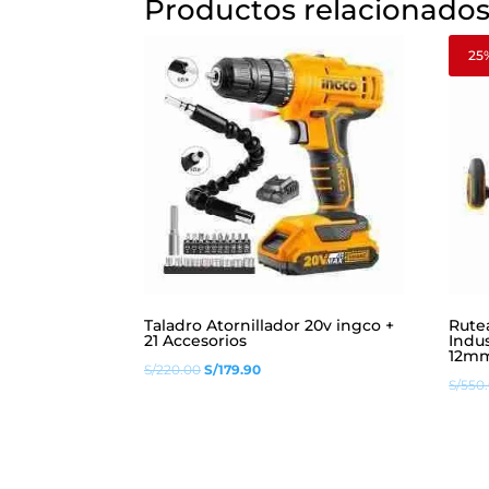
Productos relacionado
25
Taladro Atornillador 20v ingco +
Rute
21 Accesorios
Indus
12mm
El
El
S/
220.00
S/
179.90
S/
550
precio
precio
original
actual
era:
es:
S/220.00.
S/179.90.