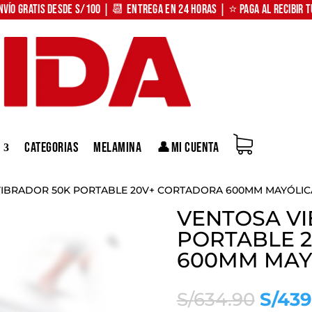
nvío Gratis desde S/100 | 📆 Entrega en 24 horas | ⭐ Paga al recibir 
Categorias
Melamina
👤Mi Cuenta
VIBRADOR 50K PORTABLE 20V+ CORTADORA 600MM MAYÓLIC
VENTOSA V
PORTABLE 
Zoom
600MM MAY
El
S/
634.90
S/
439