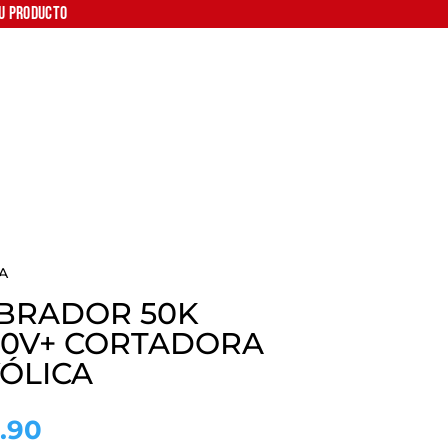
tu producto
A
IBRADOR 50K
20V+ CORTADORA
ÓLICA
El
.90