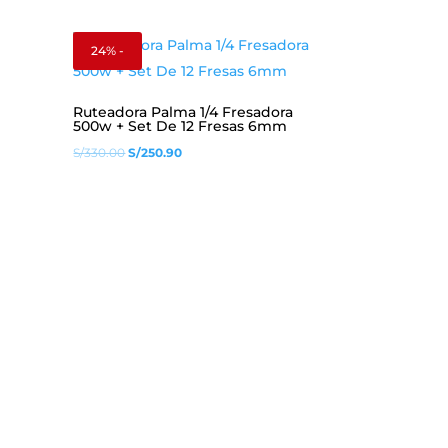
24% -
Ruteadora Palma 1/4 Fresadora
500w + Set De 12 Fresas 6mm
El
El
S/
330.00
S/
250.90
precio
precio
original
actual
era:
es:
S/330.00.
S/250.90.