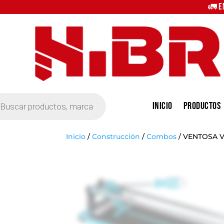
🚛 E
eda
Inicio
Productos
tos
Inicio
/
Construcción
/
Combos
/
VENTOSA 