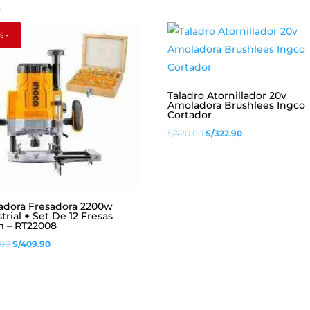
s
% -
Taladro Atornillador 20v
Amoladora Brushlees Ingco
Cortador
El
El
S/
420.00
S/
322.90
precio
precio
original
actual
era:
es:
S/420.00.
S/322.90.
adora Fresadora 2200w
trial + Set De 12 Fresas
 – RT22008
El
El
.00
S/
409.90
precio
precio
original
actual
era:
es: