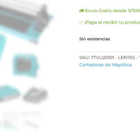
preci
origin
🚛 Envío Gratis desde S/100
era:
S/634
✅ ¡Paga al recibir tu produ
Sin existencias
SKU:
TTVLI20101 - LENTES 
Cortadoras de Mayólica