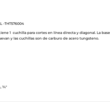
 -THT576004
iene 1 cuchilla para cortes en línea directa y diagonal. La ba
uevan y las cuchillas son de carburo de acero tungsteno.
, ¾"