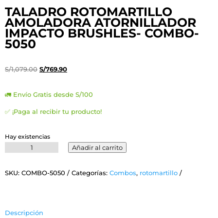
TALADRO ROTOMARTILLO
AMOLADORA ATORNILLADOR
IMPACTO BRUSHLES- COMBO-
5050
El
El
S/
1,079.00
S/
769.90
precio
precio
original
actual
🚛 Envío Gratis desde S/100
era:
es:
✅ ¡Paga al recibir tu producto!
S/1,079.00.
S/769.90.
Hay existencias
TALADRO
Añadir al carrito
ROTOMARTILLO
AMOLADORA
SKU:
COMBO-5050
Categorías:
Combos
,
rotomartillo
ATORNILLADOR
IMPACTO
BRUSHLES-
COMBO-
Descripción