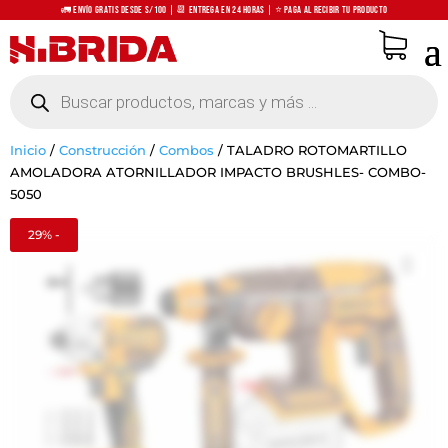
🚛 Envío Gratis desde S/100 | 📆 Entrega en 24 horas | ⭐ Paga al recibir tu producto
Búsqueda
de
productos
Inicio
/
Construcción
/
Combos
/
TALADRO ROTOMARTILLO
AMOLADORA ATORNILLADOR IMPACTO BRUSHLES- COMBO-
5050
29% -
Zoo