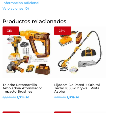
5050
Información adicional
cantidad
Valoraciones (0)
Productos relacionados
31% -
25% -
Taladro Rotomartillo
Lijadora De Pared + Orbital
Amoladora Atornillador
Techo 1050w Drywall Pinta
Impacto Brushles
Aspira
El
El
El
El
S/
1,050.00
S/
724.90
S/
720.00
S/
539.90
precio
precio
precio
precio
original
actual
original
actual