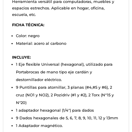
Herramienta versátil para computadoras, muebles y
espacios estrechos. Aplicable en hogar, oficina,
escuela, etc.
FICHA TÉCNICA:
Color: negro
Material: acero al carbono
INCLUYE:
1 Eje flexible Universal (hexagonal), utilizado para
Portabrocas de mano tipo eje cardán y
destornillador eléctrico.
9 Puntillas para atornillar, 3 planas (#4,#5 y #6), 2
cruz (NO1 y NO2), 2 Pozidriv (#1 y #2), 2 Torx (N°15 y
N°20)
1 adaptador hexagonal (1/4") para dados
9 Dados hexagonales de 5, 6, 7, 8, 9, 10, 11, 12 y 13mm
1 Adaptador magnético.