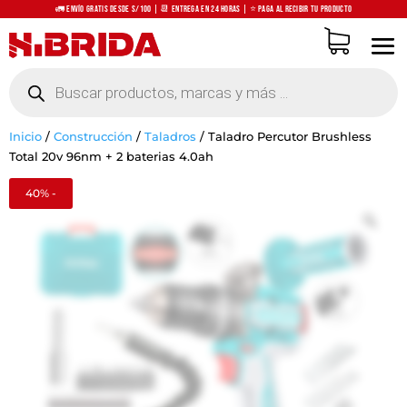
🚛 Envío Gratis desde S/100 | 📆 Entrega en 24 horas | ⭐ Paga al recibir tu producto
Búsqueda
de
productos
Inicio
/
Construcción
/
Taladros
/
Taladro Percutor Brushless
Total 20v 96nm + 2 baterias 4.0ah
40% -
Zo