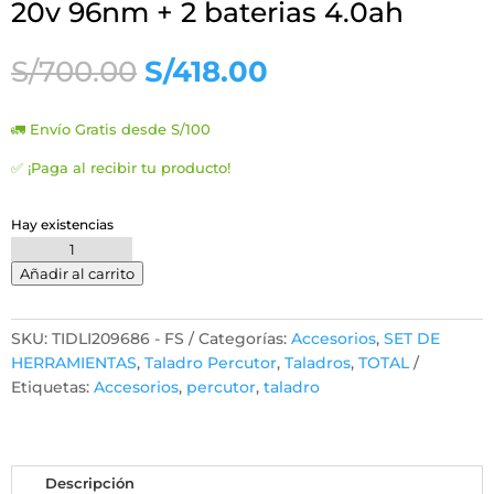
20v 96nm + 2 baterias 4.0ah
El
El
S/
700.00
S/
418.00
precio
precio
original
actual
🚛 Envío Gratis desde S/100
era:
es:
S/700.00.
S/418.00.
✅ ¡Paga al recibir tu producto!
Hay existencias
Taladro
Percutor
Añadir al carrito
Brushless
Total
SKU:
TIDLI209686 - FS
Categorías:
Accesorios
,
SET DE
20v
HERRAMIENTAS
,
Taladro Percutor
,
Taladros
,
TOTAL
96nm
Etiquetas:
Accesorios
,
percutor
,
taladro
+
2
baterias
4.0ah
Descripción
cantidad