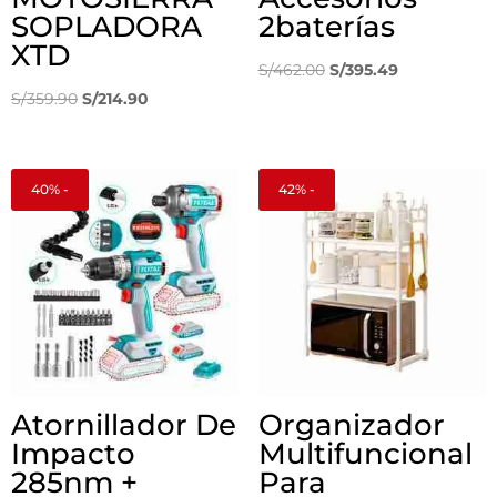
SOPLADORA
2baterías
XTD
El
El
S/
462.00
S/
395.49
El
El
precio
precio
S/
359.90
S/
214.90
precio
precio
original
actual
original
actual
era:
es:
era:
es:
S/462.00.
S/395.49.
40% -
42% -
S/359.90.
S/214.90.
Atornillador De
Organizador
Impacto
Multifuncional
285nm +
Para