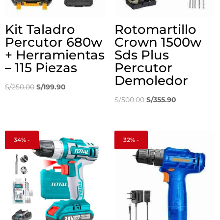
Kit Taladro
Rotomartillo
Percutor 680w
Crown 1500w
+ Herramientas
Sds Plus
– 115 Piezas
Percutor
Demoledor
El
El
S/
250.00
S/
199.90
precio
precio
El
El
S/
500.00
S/
355.90
original
actual
precio
precio
era:
es:
original
actual
S/250.00.
S/199.90.
era:
es:
34% -
32% -
S/500.00.
S/355.90.