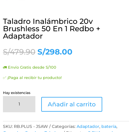
Taladro Inalámbrico 20v
Brushless 50 En 1 Redbo +
Adaptador
El
El
S/
479.90
S/
298.00
precio
precio
original
actual
🚛 Envío Gratis desde S/100
era:
es:
S/479.90.
S/298.00.
✅ ¡Paga al recibir tu producto!
Hay existencias
Taladro
Añadir al carrito
Inalámbrico
20v
Brushless
50
SKU:
RB.PLUS - JSAW
Categorías:
Adaptador
,
batería
,
En