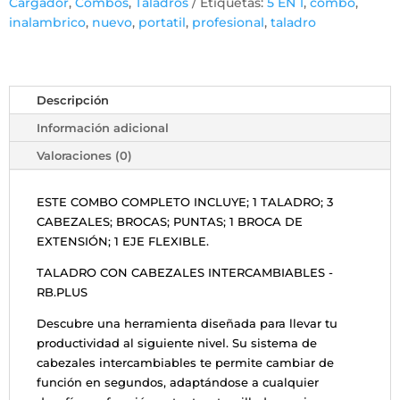
Cargador
,
Combos
,
Taladros
Etiquetas:
5 EN 1
,
combo
,
1
inalambrico
,
nuevo
,
portatil
,
profesional
,
taladro
Redbo
+
Adaptador
cantidad
Descripción
Información adicional
Valoraciones (0)
ESTE COMBO COMPLETO INCLUYE; 1 TALADRO; 3
CABEZALES; BROCAS; PUNTAS; 1 BROCA DE
EXTENSIÓN; 1 EJE FLEXIBLE.
TALADRO CON CABEZALES INTERCAMBIABLES -
RB.PLUS
Descubre una herramienta diseñada para llevar tu
productividad al siguiente nivel. Su sistema de
cabezales intercambiables te permite cambiar de
función en segundos, adaptándose a cualquier