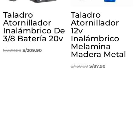
Taladro
Taladro
Atornillador
Atornillador
Inalámbrico De
12v
3/8 Batería 20v
Inalámbrico
Melamina
El
El
S/
320.00
S/
209.90
Madera Metal
precio
precio
original
actual
El
El
S/
130.00
S/
87.90
era:
es:
precio
precio
S/320.00.
S/209.90.
original
actual
era:
es:
S/130.00.
S/87.90.