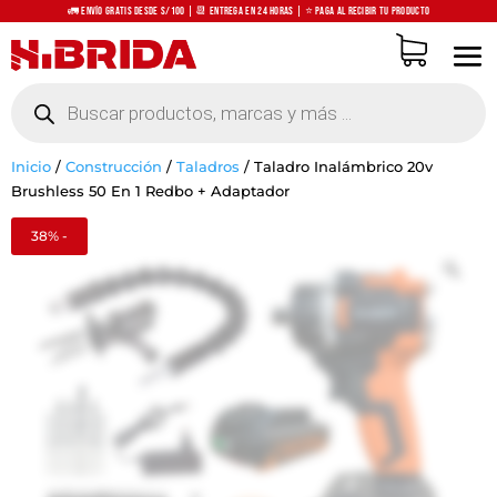
🚛 Envío Gratis desde S/100 | 📆 Entrega en 24 horas | ⭐ Paga al recibir tu producto
Búsqueda
de
productos
Inicio
/
Construcción
/
Taladros
/
Taladro Inalámbrico 20v
Brushless 50 En 1 Redbo + Adaptador
38% -
Zo