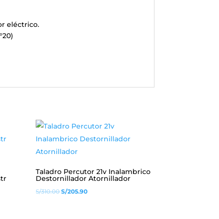
r eléctrico.
N°20)
Taladro Percutor 21v Inalambrico
tr
Destornillador Atornillador
El
El
S/
310.00
S/
205.90
precio
precio
original
actual