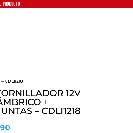
tu producto
– CDLI1218
ORNILLADOR 12V
ÁMBRICO +
UNTAS – CDLI1218
El
.90