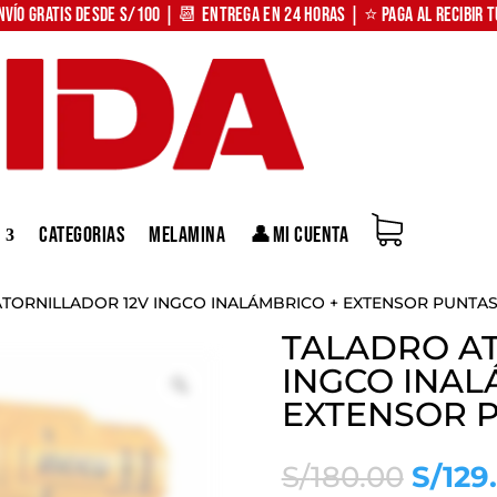
nvío Gratis desde S/100 | 📆 Entrega en 24 horas | ⭐ Paga al recibir 
Categorias
Melamina
👤Mi Cuenta
TORNILLADOR 12V INGCO INALÁMBRICO + EXTENSOR PUNTAS 
TALADRO AT
INGCO INAL
Zoom
EXTENSOR P
El
S/
180.00
S/
129