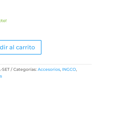
o
precio
al
actual
es:
00.
S/129.90.
cto!
ir al carrito
L-SET
Categorías:
Accesorios
,
INGCO
,
s