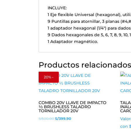
INCLUYE:
1 Eje flexible Universal (hexagonal), ut
9 Puntillas para atornillar, 3 planas (#4,#
1 adaptador hexagonal (1/4") para dados
9 Dados hexagonales de 5, 6, 7, 8, 9, 10, 
1 Adaptador magnético.
Productos relacionado
20% -
COMBO 20V LLAVE DE IMPACTO
TAL
½ BRUSHLESS TALADRO
INAL
TORNILLADOR 20V
CAR
El
El
Valo
S/
500.00
S/
399.90
precio
precio
con