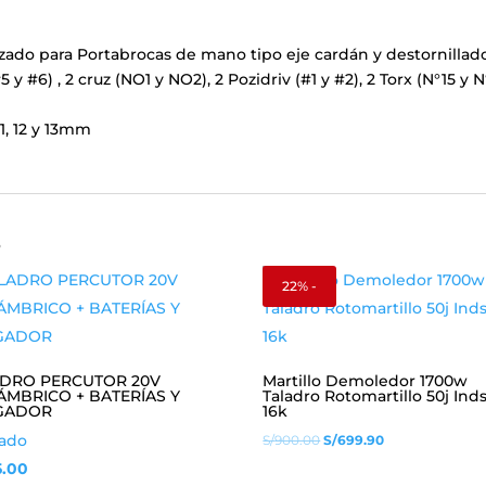
ilizado para Portabrocas de mano tipo eje cardán y destornillado
5 y #6) , 2 cruz (NO1 y NO2), 2 Pozidriv (#1 y #2), 2 Torx (N°15 y 
11, 12 y 13mm
s
22% -
ADRO PERCUTOR 20V
Martillo Demoledor 1700w
ÁMBRICO + BATERÍAS Y
Taladro Rotomartillo 50j Inds
GADOR
16k
rado
El
El
S/
900.00
S/
699.90
5.00
precio
precio