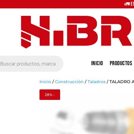
🚛 E
eda
Inicio
Productos
tos
Inicio
/
Construcción
/
Taladros
/
TALADRO A
28% -