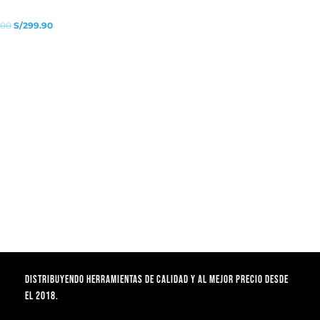
original
actual
El
El
era:
es:
.00
S/
299.90
precio
precio
S/900.00.
S/699.90.
original
actual
era:
es:
S/400.00.
S/299.90.
Distribuyendo herramientas de calidad y al mejor precio desde
el 2018.