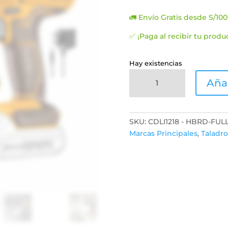
preci
origin
🚛 Envío Gratis desde S/100
era:
S/180.
✅ ¡Paga al recibir tu produ
Hay existencias
TALADRO
Añad
ATORNILLADOR
12V
INGCO
INALÁMBRICO
SKU:
CDLI1218 - HBRD-FUL
+
Marcas Principales
,
Taladro
EXTENSOR
PUNTAS
-
CDLI1218
cantidad