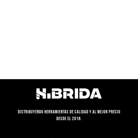
era:
es:
S/60.00.
S/44.90.
Distribuyendo herramientas de calidad y al mejor precio
desde el 2018.