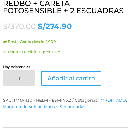
REDBO + CARETA
FOTOSENSIBLE + 2 ESCUADRAS
El
El
S/
370.00
S/
274.90
precio
precio
original
actual
🚛 Envío Gratis desde S/100
era:
es:
S/370.00.
S/274.90.
✅ ¡Paga al recibir tu producto!
Hay existencias
SOLDADORA
Añadir al carrito
INVERSORA
REDBO
+
CARETA
SKU:
MMA-130 - HELM - ESM-4 X2
Categorías:
IMPORTADO
,
FOTOSENSIBLE
Máquina de soldar
,
Marcas Secundarias
+
2
ESCUADRAS