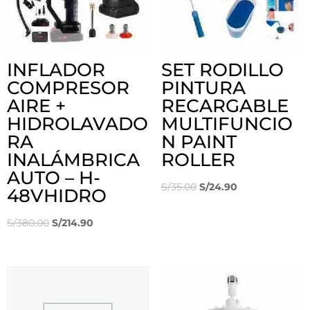
INFLADOR
SET RODILLO
COMPRESOR
PINTURA
AIRE +
RECARGABLE
HIDROLAVADO
MULTIFUNCIO
RA
N PAINT
INALÁMBRICA
ROLLER
AUTO – H-
El
El
S/
35.00
S/
24.90
48VHIDRO
precio
precio
El
El
original
actual
S/
380.00
S/
214.90
precio
precio
era:
es:
original
actual
S/35.00.
S/24.90.
era:
es:
S/380.00.
S/214.90.