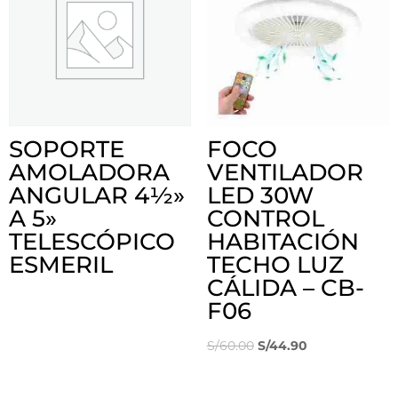
SOPORTE
FOCO
AMOLADORA
VENTILADOR
ANGULAR 4½»
LED 30W
A 5»
CONTROL
TELESCÓPICO
HABITACIÓN
ESMERIL
TECHO LUZ
CÁLIDA – CB-
F06
El
El
S/
60.00
S/
44.90
precio
precio
original
actual