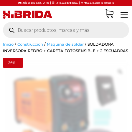
🚛 Envío Gratis desde S/100 | 📆 Entrega en 24 horas | ⭐ Paga al recibir tu producto
Búsqueda
de
productos
Inicio
/
Construcción
/
Máquina de soldar
/
SOLDADORA
INVERSORA REDBO + CARETA FOTOSENSIBLE + 2 ESCUADRAS
26% -
Zo