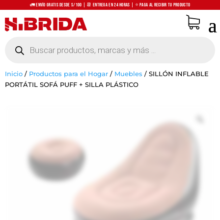
🚛 Envío Gratis desde S/100 | 📆 Entrega en 24 horas | ⭐ Paga al recibir tu producto
Búsqueda
de
productos
Inicio
/
Productos para el Hogar
/
Muebles
/
SILLÓN INFLABLE
PORTÁTIL SOFÁ PUFF + SILLA PLÁSTICO
Zo