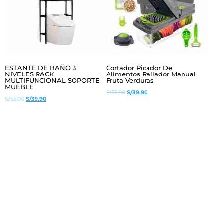
ESTANTE DE BAÑO 3
Cortador Picador De
NIVELES RACK
Alimentos Rallador Manual
MULTIFUNCIONAL SOPORTE
Fruta Verduras
MUEBLE
El
El
S/
55.00
S/
39.90
El
El
S/
55.00
S/
39.90
precio
precio
precio
precio
original
actual
original
actual
era:
es:
era:
es:
S/55.00.
S/39.90.
S/55.00.
S/39.90.