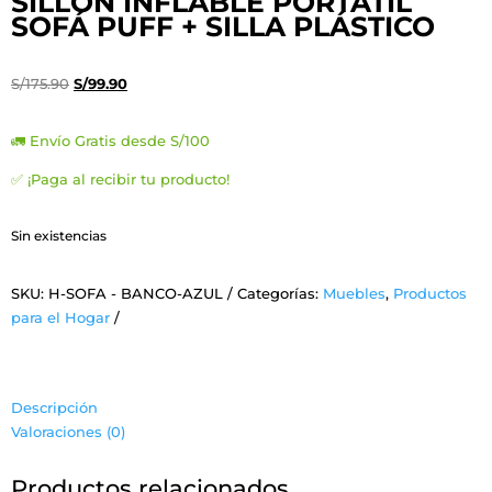
SILLÓN INFLABLE PORTÁTIL
SOFÁ PUFF + SILLA PLÁSTICO
El
El
S/
175.90
S/
99.90
precio
precio
original
actual
🚛 Envío Gratis desde S/100
era:
es:
✅ ¡Paga al recibir tu producto!
S/175.90.
S/99.90.
Sin existencias
SKU:
H-SOFA - BANCO-AZUL
Categorías:
Muebles
,
Productos
para el Hogar
Descripción
Valoraciones (0)
Productos relacionados