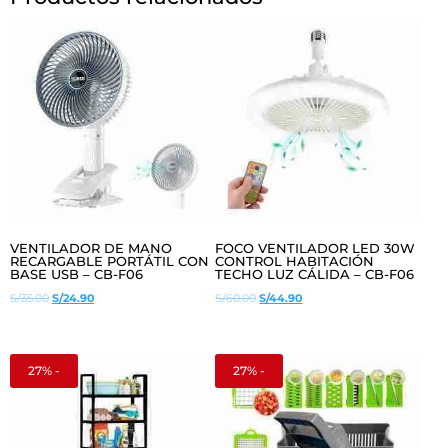
VENTILADOR DE MANO
FOCO VENTILADOR LED 30W
RECARGABLE PORTÁTIL CON
CONTROL HABITACIÓN
BASE USB – CB-F06
TECHO LUZ CÁLIDA – CB-F06
El
El
El
El
S/
35.00
S/
24.90
S/
60.00
S/
44.90
precio
precio
precio
precio
original
actual
original
actual
era:
es:
era:
es:
27% -
27% -
S/35.00.
S/24.90.
S/60.00.
S/44.90.