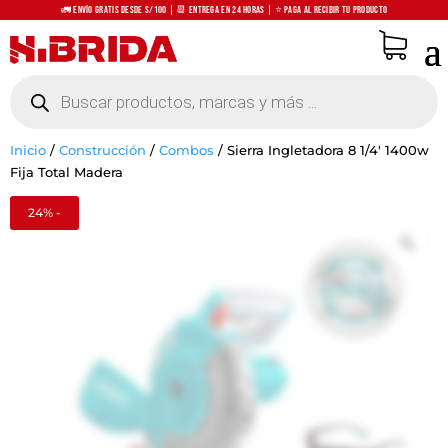
🚛 Envío Gratis desde S/100 | 📆 Entrega en 24 horas | ⭐ Paga al recibir tu producto
Búsqueda
de
productos
Inicio
/
Construcción
/
Combos
/
Sierra Ingletadora 8 1/4′ 1400w
Fija Total Madera
24% -
Zo