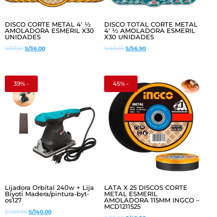
DISCO CORTE METAL 4′ ½
DISCO TOTAL CORTE METAL
AMOLADORA ESMERIL X30
4′ ½ AMOLADORA ESMERIL
UNIDADES
X30 UNIDADES
El
El
El
El
S/
57.90
S/
36.00
S/
69.90
S/
56.90
precio
precio
precio
precio
original
actual
original
actual
era:
es:
era:
es:
39% -
45% -
S/57.90.
S/36.00.
S/69.90.
S/56.90.
Lijadora Orbital 240w + Lija
LATA X 25 DISCOS CORTE
Biyoti Madera/pintura-byt-
METAL ESMERIL
os127
AMOLADORA 115MM INGCO –
MCD1211525
El
El
S/
229.90
S/
140.00