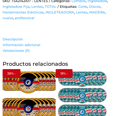
SKU:
TS42142107 - LENTES
Categorías:
Combos
,
Ingletadora
,
1/4'
Ingletadora Fija
,
Lentes
,
TOTAL
Etiquetas:
Corte
,
Discos
,
1400w
Herramientas Eléctricas
,
INGLETEADORA
,
Lentes
,
MADERA
,
Fija
nuevo
,
profesional
Total
Madera
cantidad
Descripción
Información adicional
Valoraciones (0)
Productos relacionados
38% -
19% -