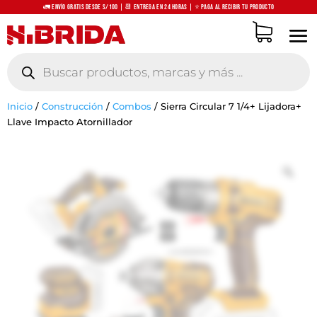
🚛 Envío Gratis desde S/100 | 📆 Entrega en 24 horas | ⭐ Paga al recibir tu producto
Búsqueda
de
productos
Inicio
/
Construcción
/
Combos
/
Sierra Circular 7 1/4+ Lijadora+
Llave Impacto Atornillador
Zo