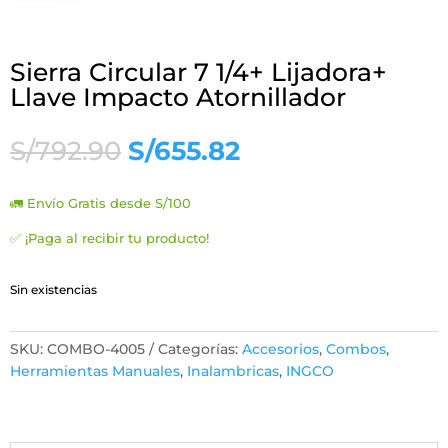
Sierra Circular 7 1/4+ Lijadora+
Llave Impacto Atornillador
El
El
S/
792.90
S/
655.82
precio
precio
original
actual
🚛 Envío Gratis desde S/100
era:
es:
S/792.90.
S/655.82.
✅ ¡Paga al recibir tu producto!
Sin existencias
SKU:
COMBO-4005
Categorías:
Accesorios
,
Combos
,
Herramientas Manuales
,
Inalambricas
,
INGCO