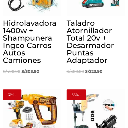
Hidrolavadora
Taladro
1400w +
Atornillador
Shampunera
Total 20v +
Ingco Carros
Desarmador
Autos
Puntas
Camiones
Adaptador
El
El
El
El
S/
400.00
S/
303.90
S/
300.00
S/
223.90
precio
precio
precio
precio
original
actual
original
actual
era:
es:
era:
es:
31% -
35% -
S/400.00.
S/303.90.
S/300.00.
S/223.90.