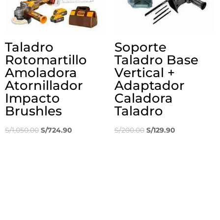
Taladro
Soporte
Rotomartillo
Taladro Base
Amoladora
Vertical +
Atornillador
Adaptador
Impacto
Caladora
Brushles
Taladro
El
El
El
El
S/
1,050.00
S/
724.90
S/
200.00
S/
129.90
precio
precio
precio
precio
original
actual
original
actual
era:
es:
era:
es:
S/1,050.00.
S/724.90.
S/200.00.
S/129.90.