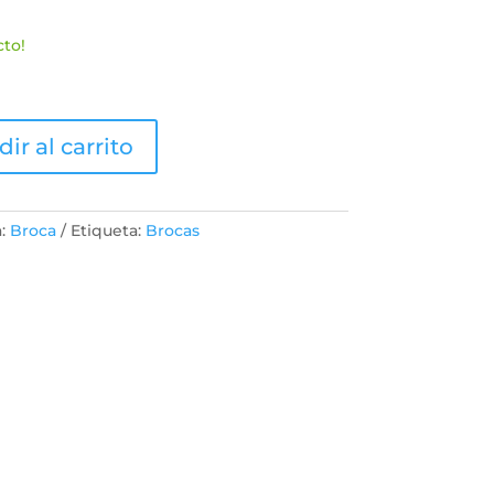
es:
.
S/36.90.
cto!
ir al carrito
a:
Broca
Etiqueta:
Brocas