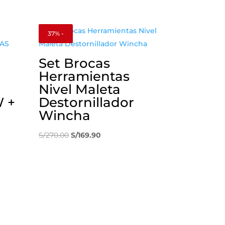
37% -
Set Brocas
Herramientas
Nivel Maleta
 +
Destornillador
Wincha
El
El
S/
270.00
S/
169.90
precio
precio
original
actual
era:
es:
S/270.00.
S/169.90.