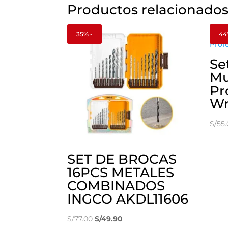
Productos relacionado
35% -
44
Se
Mu
Pr
Wm
S/
55
SET DE BROCAS
16PCS METALES
COMBINADOS
INGCO AKDL11606
El
El
S/
77.00
S/
49.90