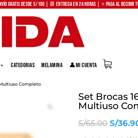
nvío Gratis desde S/100 | 📆 Entrega en 24 horas | ⭐ Paga al recibir 
Categorias
Melamina
👤Mi Cuenta
 Multiuso Completo
Set Brocas 1
Multiuso Co
Zoom
El
S/
65.00
S/
36.9
precio
origina