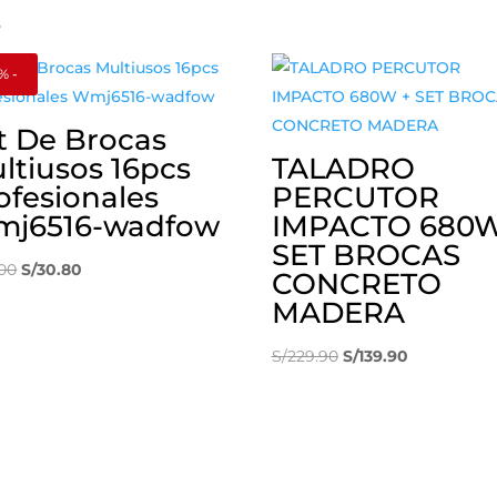
s
% -
t De Brocas
ltiusos 16pcs
TALADRO
ofesionales
PERCUTOR
j6516-wadfow
IMPACTO 680W
SET BROCAS
El
El
.00
S/
30.80
CONCRETO
precio
precio
MADERA
original
actual
era:
es:
El
El
S/
229.90
S/
139.90
S/55.00.
S/30.80.
precio
precio
original
actual
era:
es:
S/229.90.
S/139.90.