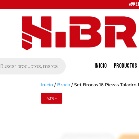
🚛 E
eda
Inicio
Productos
tos
Inicio
/
Broca
/
Set Brocas 16 Piezas Taladro
43% -