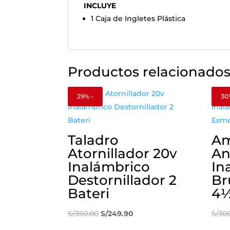
INCLUYE
1 Caja de Ingletes Plástica
Productos relacionado
29% -
30
Taladro
Am
Atornillador 20v
An
Inalámbrico
In
Destornillador 2
Br
Bateri
4
El
El
S/
350.00
S/
249.90
S/
30
precio
precio