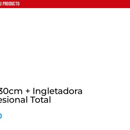
tu producto
 30cm + Ingletadora
sional Total
El
0
precio
l
actual