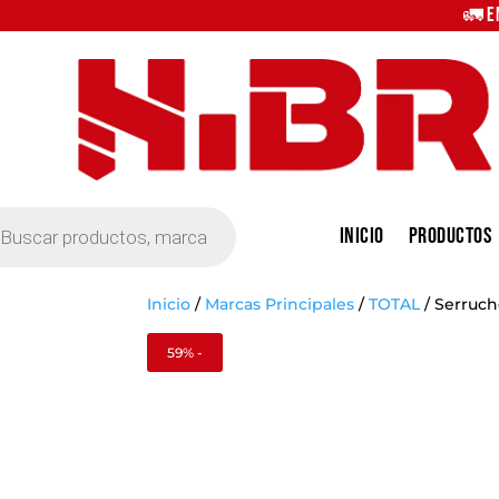
🚛 E
eda
Inicio
Productos
tos
Inicio
/
Marcas Principales
/
TOTAL
/
Serruch
59% -