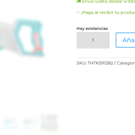
🚛 Envío Gratis desde S/100
era:
S/78.0
✅ ¡Paga al recibir tu produ
Hay existencias
Serrucho
Añad
12'
30cm
+
Ingletadora
SKU:
THTK591282
Categor
Manual
Profesional
Total
cantidad