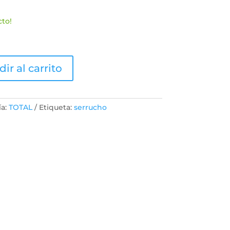
es:
0.
S/32.20.
cto!
ir al carrito
ía:
TOTAL
Etiqueta:
serrucho