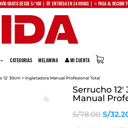
nvío Gratis desde S/100 | 📆 Entrega en 24 horas | ⭐ Paga al recibir 
Categorias
Melamina
👤Mi Cuenta
o 12′ 30cm + Ingletadora Manual Profesional Total
Serrucho 12′
Manual Profe
Zoom
El
S/
78.00
S/
32.2
precio
origina