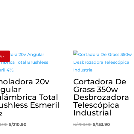
s
% -
oladora 20v
Cortadora De
gular
Grass 350w
alámbrica Total
Desbrozadora
ushless Esmeril
Telescópica
½
Industrial
El
El
El
El
0.00
S/
210.90
S/
200.00
S/
153.90
precio
precio
precio
precio