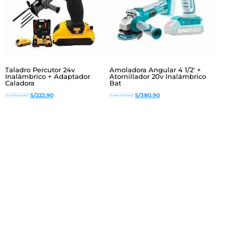
Taladro Percutor 24v
Amoladora Angular 4 1/2′ +
Inalámbrico + Adaptador
Atornillador 20v Inalámbrico
Caladora
Bat
El
El
El
El
S/
350.00
S/
222.90
S/
490.00
S/
380.90
precio
precio
precio
precio
original
actual
original
actual
era:
es:
era:
es:
S/350.00.
S/222.90.
S/490.00.
S/380.90.