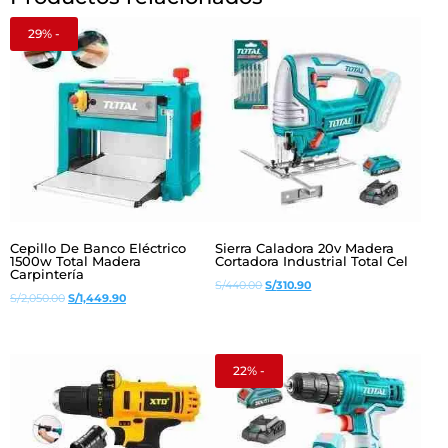
29% -
Cepillo De Banco Eléctrico
Sierra Caladora 20v Madera
1500w Total Madera
Cortadora Industrial Total Cel
Carpintería
El
El
S/
440.00
S/
310.90
El
El
S/
2,050.00
S/
1,449.90
precio
precio
precio
precio
original
actual
original
actual
era:
es:
era:
es:
22% -
S/440.00.
S/310.90.
S/2,050.00.
S/1,449.90.