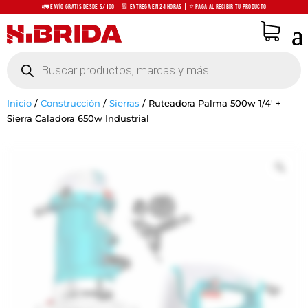
🚛 Envío Gratis desde S/100 | 📆 Entrega en 24 horas | ⭐ Paga al recibir tu producto
Búsqueda
de
productos
Inicio
/
Construcción
/
Sierras
/
Ruteadora Palma 500w 1/4′ +
Sierra Caladora 650w Industrial
Zo