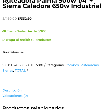
Ruteadora Palma 500w 1/4′ +
Sierra Caladora 650w Industrial
El
El
S/
460.00
S/
332.90
precio
precio
original
actual
🚛 Envío Gratis desde S/100
era:
es:
✅ ¡Paga al recibir tu producto!
S/460.00.
S/332.90.
Sin existencias
SKU:
TS206806 + TLT5001
Categorías:
Combos
,
Ruteadoras
,
Sierras
,
TOTAL
Descripción
Valoraciones (0)
Productos relacionados