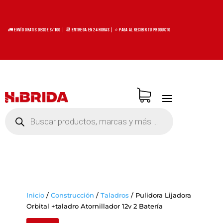
🚛 Envío Gratis desde S/100 | 📆 Entrega en 24 horas | ⭐ Paga al recibir tu producto
Búsqueda
de
productos
Inicio
/
Construcción
/
Taladros
/
Pulidora Lijadora
Orbital +taladro Atornillador 12v 2 Batería