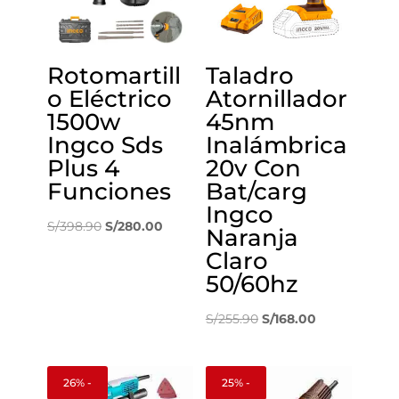
Rotomartill
Taladro
o Eléctrico
Atornillador
1500w
45nm
Ingco Sds
Inalámbrica
Plus 4
20v Con
Funciones
Bat/carg
Ingco
El
El
S/
398.90
S/
280.00
Naranja
precio
precio
Claro
original
actual
50/60hz
era:
es:
S/398.90.
S/280.00.
El
El
S/
255.90
S/
168.00
precio
precio
original
actual
26% -
25% -
era:
es: