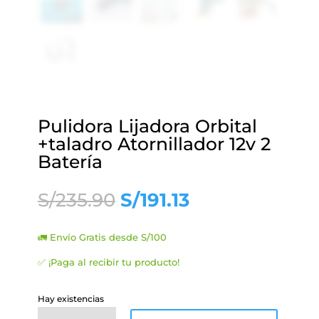
Pulidora Lijadora Orbital
+taladro Atornillador 12v 2
Batería
El
El
S/
235.90
S/
191.13
precio
precio
original
actual
🚛 Envío Gratis desde S/100
era:
es:
S/235.90.
S/191.13.
✅ ¡Paga al recibir tu producto!
Hay existencias
Pulidora