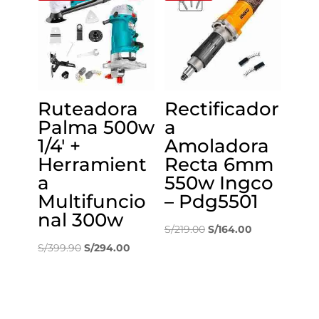
S/255.90.
S/168.00.
Ruteadora
Rectificador
Palma 500w
a
1/4′ +
Amoladora
Herramient
Recta 6mm
a
550w Ingco
Multifuncio
– Pdg5501
nal 300w
El
El
S/
219.00
S/
164.00
El
El
precio
precio
S/
399.90
S/
294.00
precio
precio
original
actual
original
actual
era:
es:
era:
es:
S/219.00.
S/164.00.