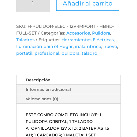
Añadir al carrito
Lijadora
Orbital
+taladro
Atornillador
SKU:
H-PULIDOR-ELEC - 12V-IMPORT - HBRD-
12v
FULL-SET
Categorías:
Accesorios
,
Pulidora
,
2
Taladros
Etiquetas:
Herramientas Eléctricas
,
Batería
Iluminación para el Hogar
,
inalambrico
,
nuevo
,
cantidad
portatil
,
profesional
,
pulidora
,
taladro
Descripción
Información adicional
Valoraciones (0)
ESTE COMBO COMPLETO INCLUYE; 1
PULIDORA ORBITAL; 1 TALADRO
ATORNILLADOR 12V XTD; 2 BATERÍAS 1.5
AH; 1 CARGADOR; 1 MALETA; 1 SET