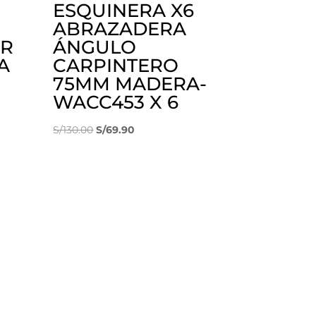
ESQUINERA X6
ABRAZADERA
OR
ÁNGULO
A
CARPINTERO
75MM MADERA-
WACC453 X 6
El
El
S/
130.00
S/
69.90
precio
precio
original
actual
era:
es:
S/130.00.
S/69.90.