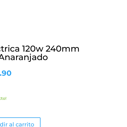
ectrica 120w 240mm
 Anaranjado
El
.90
o
precio
nal
actual
es:
.00.
S/134.90.
cto!
ir al carrito