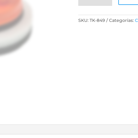
120w
240mm
Tk849
SKU:
TK-849
Categorías:
C
Color
Anaranjado
cantidad