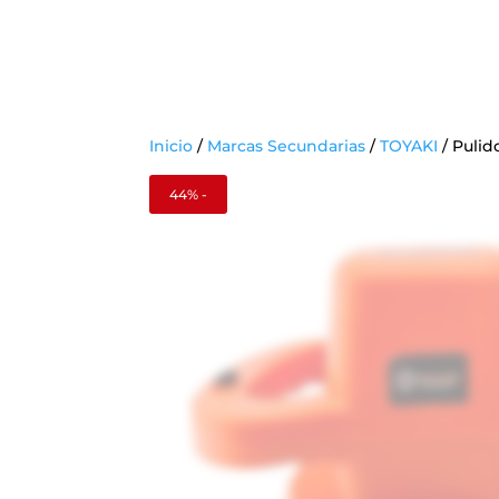
Inicio
/
Marcas Secundarias
/
TOYAKI
/
Pulid
44% -