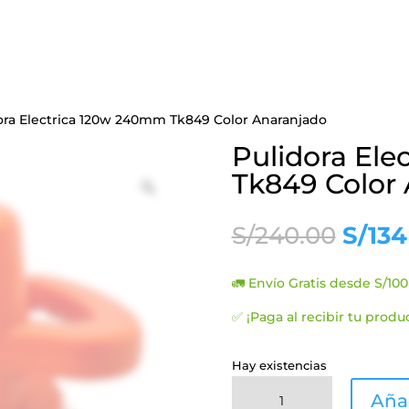
ora Electrica 120w 240mm Tk849 Color Anaranjado
Pulidora El
Tk849 Color
Zoom
El
S/
240.00
S/
134
preci
origi
🚛 Envío Gratis desde S/100
era:
S/240
✅ ¡Paga al recibir tu produ
Hay existencias
Pulidora
Añad
Electrica