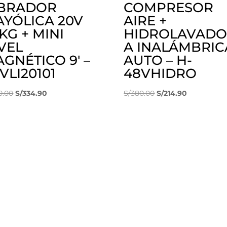
IBRADOR
COMPRESOR
YÓLICA 20V
AIRE +
KG + MINI
HIDROLAVAD
VEL
A INALÁMBRIC
GNÉTICO 9′ –
AUTO – H-
VLI20101
48VHIDRO
El
El
El
El
0.00
S/
334.90
S/
380.00
S/
214.90
precio
precio
precio
precio
original
actual
original
actual
era:
es:
era:
es:
S/490.00.
S/334.90.
S/380.00.
S/214.90.