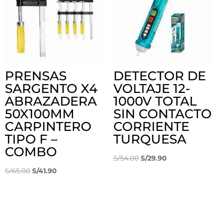
PRENSAS
DETECTOR DE
SARGENTO X4
VOLTAJE 12-
ABRAZADERA
1000V TOTAL
50X100MM
SIN CONTACTO
CARPINTERO
CORRIENTE
TIPO F –
TURQUESA
COMBO
El
El
S/
54.00
S/
29.90
El
El
precio
precio
S/
65.00
S/
41.90
precio
precio
original
actual
original
actual
era:
es:
era:
es:
S/54.00.
S/29.90.