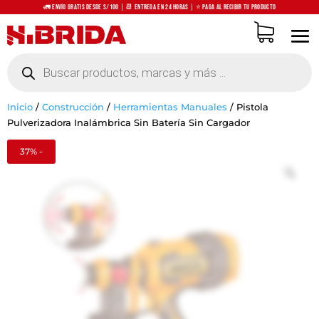
🚛 Envío Gratis desde S/100 | 📆 Entrega en 24 horas | ⭐ Paga al recibir tu producto
Búsqueda
de
productos
Inicio
/
Construcción
/
Herramientas Manuales
/
Pistola
Pulverizadora Inalámbrica Sin Batería Sin Cargador
37% -
Zo