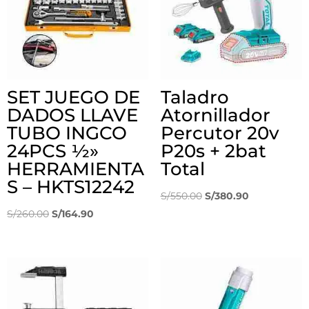
SET JUEGO DE
Taladro
DADOS LLAVE
Atornillador
TUBO INGCO
Percutor 20v
24PCS ½»
P20s + 2bat
HERRAMIENTA
Total
S – HKTS12242
El
El
S/
550.00
S/
380.90
El
El
precio
precio
S/
260.00
S/
164.90
precio
precio
original
actual
original
actual
era:
es:
era:
es:
S/550.00.
S/380.90.
S/260.00.
S/164.90.