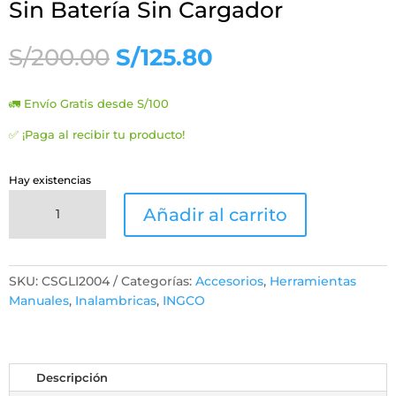
Sin Batería Sin Cargador
El
El
S/
200.00
S/
125.80
precio
precio
original
actual
🚛 Envío Gratis desde S/100
era:
es:
S/200.00.
S/125.80.
✅ ¡Paga al recibir tu producto!
Hay existencias
Pistola
Añadir al carrito
Pulverizadora
Inalámbrica
Sin
Batería
SKU:
CSGLI2004
Categorías:
Accesorios
,
Herramientas
Sin
Manuales
,
Inalambricas
,
INGCO
Cargador
cantidad
Descripción