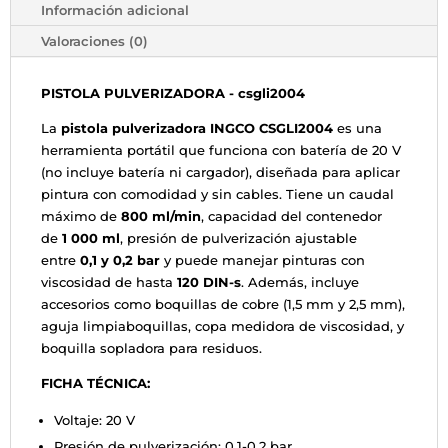
Información adicional
Valoraciones (0)
PISTOLA PULVERIZADORA - csgli2004
La
pistola pulverizadora INGCO CSGLI2004
es una
herramienta portátil que funciona con batería de 20 V
(no incluye batería ni cargador), diseñada para aplicar
pintura con comodidad y sin cables. Tiene un caudal
máximo de
800 ml/min
, capacidad del contenedor
de
1 000 ml
, presión de pulverización ajustable
entre
0,1 y 0,2 bar
y puede manejar pinturas con
viscosidad de hasta
120 DIN-s
. Además, incluye
accesorios como boquillas de cobre (1,5 mm y 2,5 mm),
aguja limpiaboquillas, copa medidora de viscosidad, y
boquilla sopladora para residuos.
FICHA TÉCNICA:
Voltaje: 20 V
Presión de pulverización: 0,1-0,2 bar