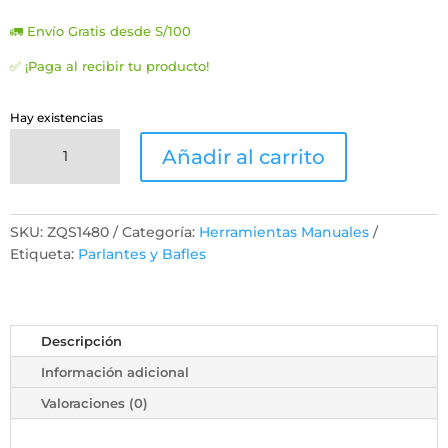
precio
precio
original
actual
🚛 Envío Gratis desde S/100
era:
es:
S/65.00.
S/29.00.
✅ ¡Paga al recibir tu producto!
Hay existencias
Parlante
Añadir al carrito
Inalámbrico
1200mah
Portátil
+
SKU:
ZQS1480
Categoría:
Herramientas Manuales
Micrófono
Etiqueta:
Parlantes y Bafles
Led
cantidad
Descripción
Información adicional
Valoraciones (0)