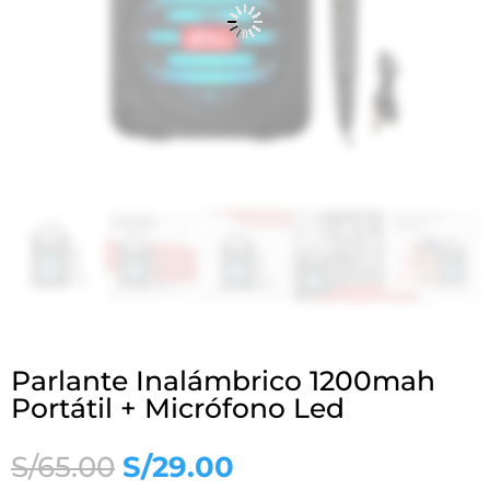
Parlante Inalámbrico 1200mah
Portátil + Micrófono Led
El
El
S/
65.00
S/
29.00