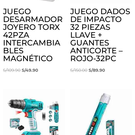
JUEGO
JUEGO DADOS
DESARMADOR
DE IMPACTO
JOYERO TORX
32 PIEZAS
42PZA
LLAVE +
INTERCAMBIA
GUANTES
BLES
ANTICORTE –
MAGNÉTICO
ROJO-32PC
El
El
El
El
S/
109.90
S/
49.90
S/
150.00
S/
89.90
precio
precio
precio
precio
original
actual
original
actual
era:
es:
era:
es:
S/109.90.
S/49.90.
S/150.00.
S/89.90.