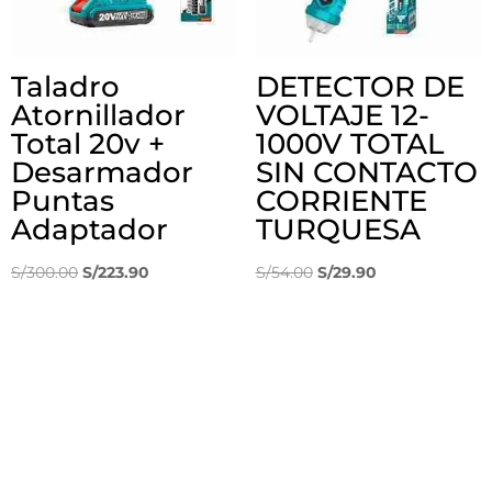
Taladro
DETECTOR DE
Atornillador
VOLTAJE 12-
Total 20v +
1000V TOTAL
Desarmador
SIN CONTACTO
Puntas
CORRIENTE
Adaptador
TURQUESA
El
El
El
El
S/
300.00
S/
223.90
S/
54.00
S/
29.90
precio
precio
precio
precio
original
actual
original
actual
era:
es:
era:
es:
S/300.00.
S/223.90.
S/54.00.
S/29.90.