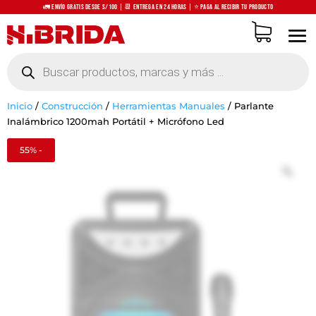
🚛 Envío Gratis desde S/100 | 📆 Entrega en 24 horas | ⭐ Paga al recibir tu producto
Búsqueda
de
productos
Inicio
/
Construcción
/
Herramientas Manuales
/
Parlante
Inalámbrico 1200mah Portátil + Micrófono Led
55% -
Zo