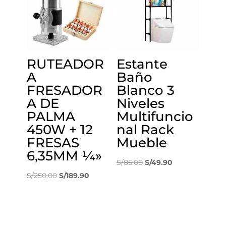
RUTEADOR
Estante
A
Baño
FRESADOR
Blanco 3
A DE
Niveles
PALMA
Multifuncio
450W + 12
nal Rack
FRESAS
Mueble
6,35MM ¼»
El
El
S/
85.00
S/
49.90
El
El
precio
precio
S/
250.00
S/
189.90
precio
precio
original
actual
original
actual
era:
es:
era:
es:
S/85.00.
S/49.90.