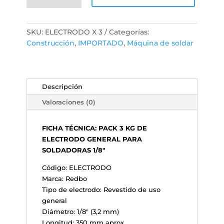
KG
ELECTRODO
GENERAL
SKU:
ELECTRODO X 3
Categorías:
1/8
Construcción
,
IMPORTADO
,
Máquina de soldar
PARA
SOLDADORAS
ELÉCTRICAS
cantidad
Descripción
Valoraciones (0)
FICHA TÉCNICA: PACK 3 KG DE
ELECTRODO GENERAL PARA
SOLDADORAS 1/8"
Código: ELECTRODO
Marca: Redbo
Tipo de electrodo: Revestido de uso
general
Diámetro: 1/8" (3,2 mm)
Longitud: 350 mm aprox.