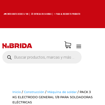
🚛 Envío Gratis desde S/100 | 📆 Entrega en 24 horas | ⭐ Paga al recibir tu producto
Búsqueda
de
productos
Inicio
/
Construcción
/
Máquina de soldar
/
PACK 3
KG ELECTRODO GENERAL 1/8 PARA SOLDADORAS
ELÉCTRICAS