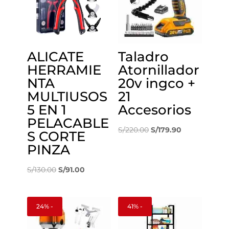
ALICATE
Taladro
HERRAMIE
Atornillador
NTA
20v ingco +
MULTIUSOS
21
5 EN 1
Accesorios
PELACABLE
El
El
S/
220.00
S/
179.90
S CORTE
precio
precio
PINZA
original
actual
El
El
era:
es:
S/
130.00
S/
91.00
precio
precio
S/220.00.
S/179.90.
original
actual
24% -
41% -
era:
es:
S/130.00.
S/91.00.