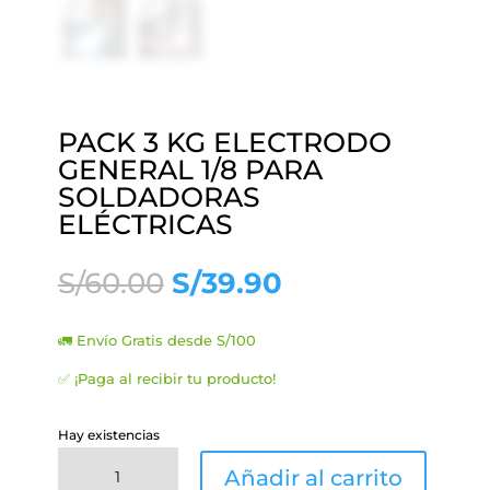
PACK 3 KG ELECTRODO
GENERAL 1/8 PARA
SOLDADORAS
ELÉCTRICAS
El
El
S/
60.00
S/
39.90
precio
precio
original
actual
🚛 Envío Gratis desde S/100
era:
es:
S/60.00.
S/39.90.
✅ ¡Paga al recibir tu producto!
Hay existencias
PACK
Añadir al carrito
3