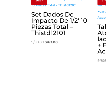
36% -
21%
Set Dados De
Impacto De 1/2′ 10
Piezas Total –
Ta
Thistd12101
At
la
El
El
S/
98.00
S/
63.00
+ 
precio
precio
Ac
original
actual
era:
es:
S/
82
S/98.00.
S/63.00.