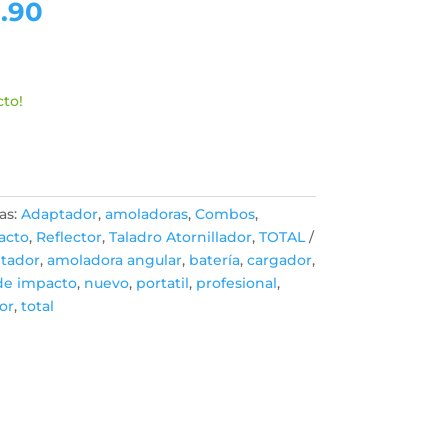
El
.90
o
precio
al
actual
es:
.90.
S/599.90.
cto!
as:
Adaptador
,
amoladoras
,
Combos
,
acto
,
Reflector
,
Taladro Atornillador
,
TOTAL
tador
,
amoladora angular
,
batería
,
cargador
,
 de impacto
,
nuevo
,
portatil
,
profesional
,
or
,
total