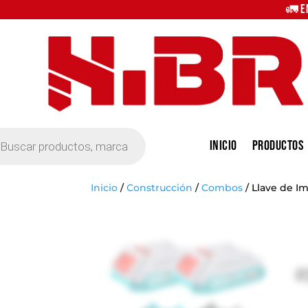
🚛 E
eda
Inicio
Productos
tos
Inicio
/
Construcción
/
Combos
/
Llave de I