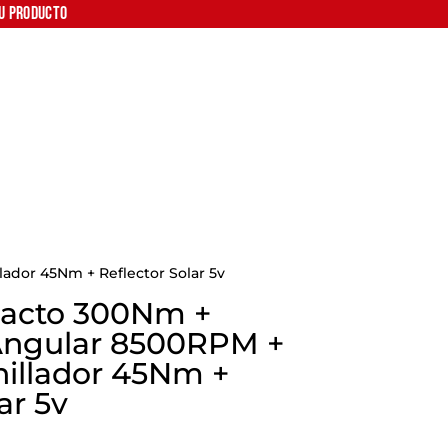
tu producto
ador 45Nm + Reflector Solar 5v
pacto 300Nm +
Angular 8500RPM +
nillador 45Nm +
ar 5v