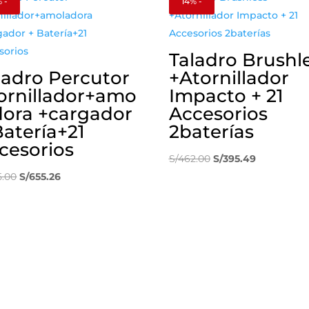
 -
14% -
Taladro Brushl
ladro Percutor
+Atornillador
ornillador+amo
Impacto + 21
dora +cargador
Accesorios
Batería+21
2baterías
cesorios
El
El
S/
462.00
S/
395.49
El
El
precio
precio
5.00
S/
655.26
precio
precio
original
actual
original
actual
era:
es:
era:
es:
S/462.00.
S/395.49.
S/825.00.
S/655.26.