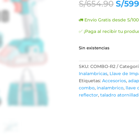
El
S/
654.90
S/
599
preci
origin
🚛 Envío Gratis desde S/100
era:
S/654
✅ ¡Paga al recibir tu produ
Sin existencias
SKU:
COMBO-R2
Categorí
Inalambricas
,
Llave de Imp
Etiquetas:
Accesorios
,
adap
combo
,
inalambrico
,
llave
reflector
,
taladro atornillad