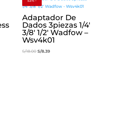
53% -
Adaptador De
ess
Dados 3piezas 1/4′
3/8′ 1/2′ Wadfow –
Wsv4k01
El
El
S/
18.00
S/
8.39
precio
precio
original
actual
era:
es:
S/18.00.
S/8.39.