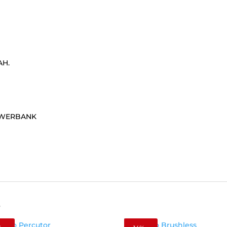
AH.
OWERBANK
s