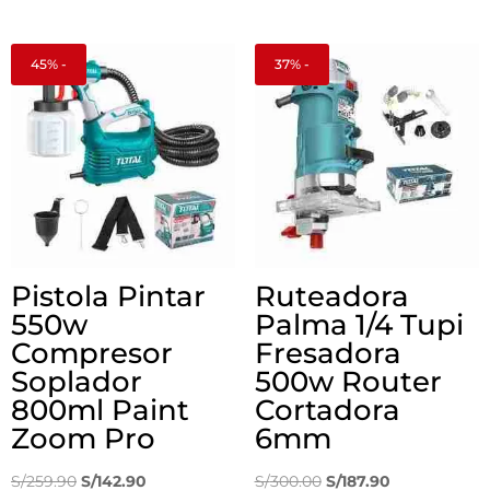
precio
precio
original
actual
original
actual
era:
es:
era:
es:
S/250.00.
S/195.90.
45% -
37% -
S/210.00.
S/169.90.
Pistola Pintar
Ruteadora
550w
Palma 1/4 Tupi
Compresor
Fresadora
Soplador
500w Router
800ml Paint
Cortadora
Zoom Pro
6mm
El
El
El
El
S/
259.90
S/
142.90
S/
300.00
S/
187.90