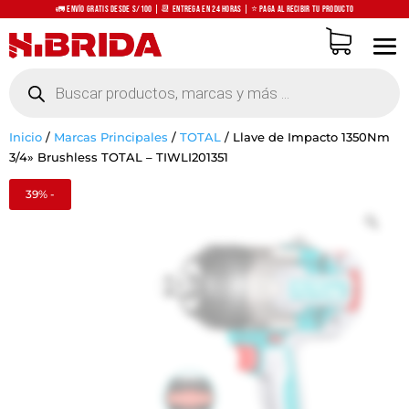
🚛 Envío Gratis desde S/100 | 📆 Entrega en 24 horas | ⭐ Paga al recibir tu producto
Búsqueda
de
productos
Inicio
/
Marcas Principales
/
TOTAL
/
Llave de Impacto 1350Nm
3/4» Brushless TOTAL – TIWLI201351
39% -
Zo