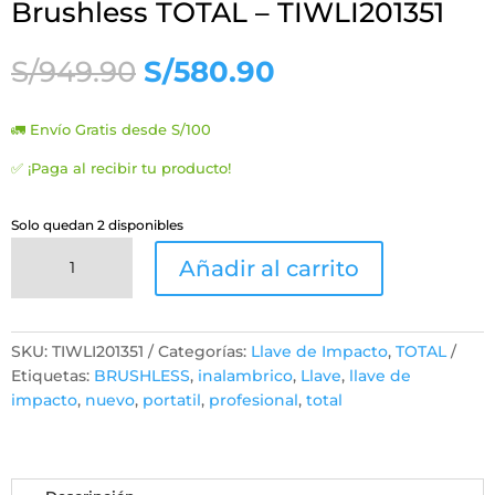
Brushless TOTAL – TIWLI201351
El
El
S/
949.90
S/
580.90
precio
precio
original
actual
🚛 Envío Gratis desde S/100
era:
es:
S/949.90.
S/580.90.
✅ ¡Paga al recibir tu producto!
Solo quedan 2 disponibles
Llave
Añadir al carrito
de
Impacto
1350Nm
3/4''
SKU:
TIWLI201351
Categorías:
Llave de Impacto
,
TOTAL
Brushless
Etiquetas:
BRUSHLESS
,
inalambrico
,
Llave
,
llave de
TOTAL
impacto
,
nuevo
,
portatil
,
profesional
,
total
-
TIWLI201351
cantidad