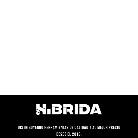
precio
precio
precio
precio
original
actual
original
actual
era:
es:
era:
es:
S/259.90.
S/142.90.
S/300.00.
S/187.90.
Distribuyendo herramientas de calidad y al mejor precio
desde el 2018.