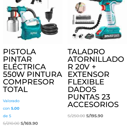
PISTOLA
TALADRO
PINTAR
ATORNILLADO
ELÉCTRICA
R 20V +
550W PINTURA
EXTENSOR
COMPRESOR
FLEXIBLE
TOTAL
DADOS
PUNTAS 23
Valorado
ACCESORIOS
con
5.00
El
El
S/
250.00
S/
195.90
de 5
El
El
precio
precio
S/
210.00
S/
169.90