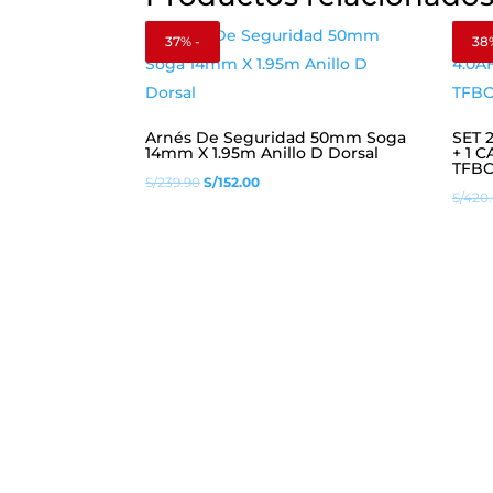
37% -
38
Arnés De Seguridad 50mm Soga
SET 
14mm X 1.95m Anillo D Dorsal
+ 1 
TFBC
El
El
S/
239.90
S/
152.00
S/
420
precio
precio
original
actual
era:
es:
S/239.90.
S/152.00.