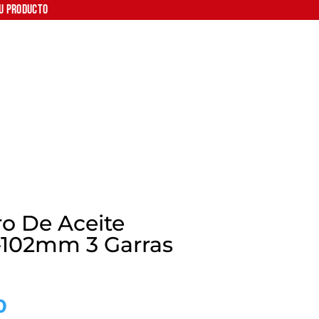
tu producto
ro De Aceite
-102mm 3 Garras
El
0