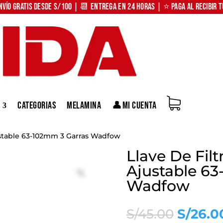
nvío Gratis desde S/100 | 📆 Entrega en 24 horas | ⭐ Paga al recibir 
Categorias
Melamina
👤Mi Cuenta
justable 63-102mm 3 Garras Wadfow
Llave De Filt
Ajustable 63
Zoom
Wadfow
El
S/
45.00
S/
26.0