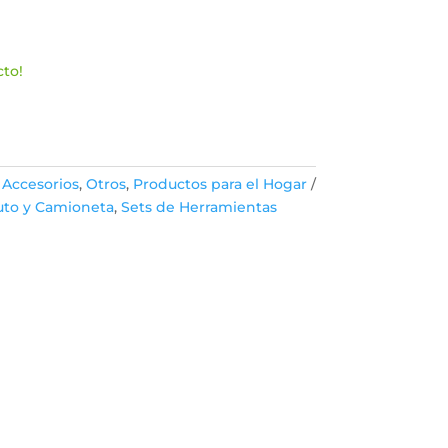
precio
l
actual
es:
.
S/26.00.
cto!
:
Accesorios
,
Otros
,
Productos para el Hogar
uto y Camioneta
,
Sets de Herramientas