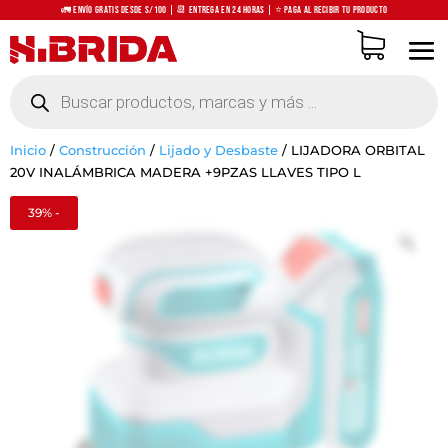
🚛 Envío Gratis desde S/100 | 📆 Entrega en 24 horas | ⭐ Paga al recibir tu producto
Búsqueda
de
productos
Inicio
/
Construcción
/
Lijado y Desbaste
/
LIJADORA ORBITAL
20V INALÁMBRICA MADERA +9PZAS LLAVES TIPO L
39% -
Zo