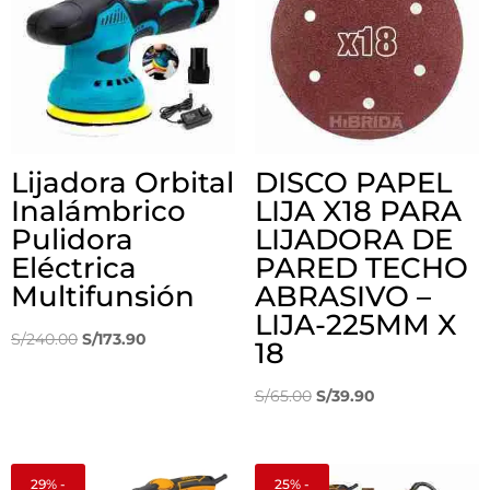
Lijadora Orbital
DISCO PAPEL
Inalámbrico
LIJA X18 PARA
Pulidora
LIJADORA DE
Eléctrica
PARED TECHO
Multifunsión
ABRASIVO –
LIJA-225MM X
El
El
S/
240.00
S/
173.90
18
precio
precio
original
actual
El
El
S/
65.00
S/
39.90
era:
es:
precio
precio
S/240.00.
S/173.90.
original
actual
era:
es:
29% -
25% -