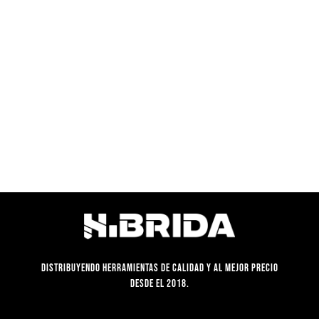
original
actual
S/720.00.
S/539.90.
era:
es:
S/599.90.
S/425.92.
Distribuyendo herramientas de calidad y al mejor precio
desde el 2018.