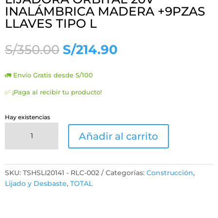
INALÁMBRICA MADERA +9PZAS
LLAVES TIPO L
El
El
S/
350.00
S/
214.90
precio
precio
original
actual
🚛 Envío Gratis desde S/100
era:
es:
S/350.00.
S/214.90.
✅ ¡Paga al recibir tu producto!
Hay existencias
LIJADORA
Añadir al carrito
ORBITAL
20V
INALÁMBRICA
MADERA
SKU:
TSHSLI20141 - RLC-002
Categorías:
Construcción
,
+9PZAS
Lijado y Desbaste
,
TOTAL
LLAVES
TIPO
L