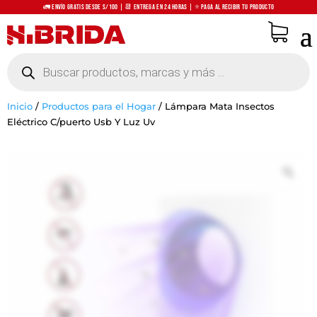
🚛 Envío Gratis desde S/100 | 📆 Entrega en 24 horas | ⭐ Paga al recibir tu producto
Búsqueda
de
productos
Inicio
/
Productos para el Hogar
/
Lámpara Mata Insectos
Eléctrico C/puerto Usb Y Luz Uv
Zo