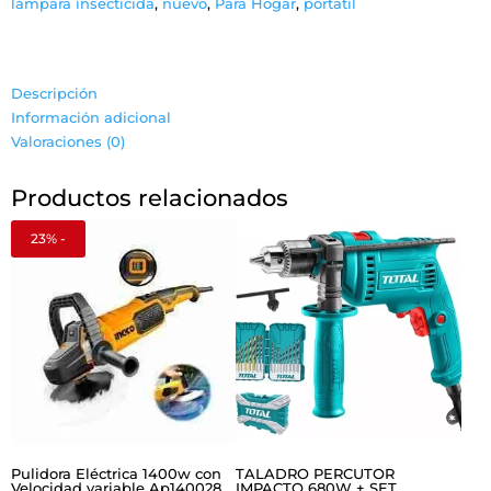
lámpara insecticida
,
nuevo
,
Para Hogar
,
portatil
Descripción
Información adicional
Valoraciones (0)
Productos relacionados
23% -
Pulidora Eléctrica 1400w con
TALADRO PERCUTOR
Velocidad variable Ap140028
IMPACTO 680W + SET