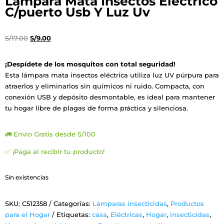
Lámpara Mata Insectos Eléctrico
C/puerto Usb Y Luz Uv
El
El
S/
17.00
S/
9.00
precio
precio
original
actual
¡Despídete de los mosquitos con total seguridad!
era:
es:
Esta lámpara mata insectos eléctrica utiliza luz UV púrpura para
S/17.00.
S/9.00.
atraerlos y eliminarlos sin químicos ni ruido. Compacta, con
conexión USB y depósito desmontable, es ideal para mantener
tu hogar libre de plagas de forma práctica y silenciosa.
🚛 Envío Gratis desde S/100
✅ ¡Paga al recibir tu producto!
Sin existencias
SKU:
C512358
Categorías:
Lámparas insecticidas
,
Productos
para el Hogar
Etiquetas:
casa
,
Eléctricas
,
Hogar
,
insecticidas
,