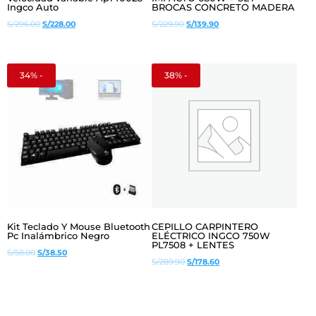
Ingco Auto
BROCAS CONCRETO MADERA
El
El
El
El
S/
296.00
S/
228.00
S/
229.90
S/
139.90
precio
precio
precio
precio
original
actual
original
actual
era:
es:
era:
es:
34% -
38% -
S/296.00.
S/228.00.
S/229.90.
S/139.90.
Kit Teclado Y Mouse Bluetooth
CEPILLO CARPINTERO
Pc Inalámbrico Negro
ELÉCTRICO INGCO 750W
PL7508 + LENTES
El
El
S/
58.00
S/
38.50
El
El
S/
289.90
S/
178.60
precio
precio
precio
precio
original
actual
original
actual
era:
es:
era:
es:
S/58.00.
S/38.50.