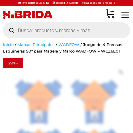
🚛 Envío Gratis desde S/100 | 📆 Entrega en 24 horas | ⭐ Paga al recibir tu producto
Búsqueda
de
productos
Inicio
/
Marcas Principales
/
WADFOW
/
Juego de 4 Prensas
Esquineras 90° para Madera y Marco WADFOW – WCZ6E01
29% -
Zo