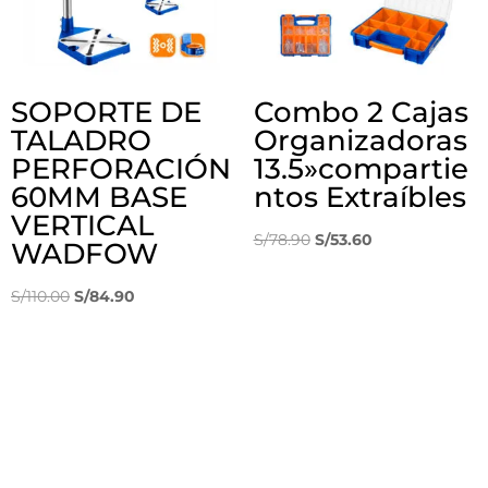
SOPORTE DE
Combo 2 Cajas
TALADRO
Organizadoras
PERFORACIÓN
13.5»compartie
60MM BASE
ntos Extraíbles
VERTICAL
El
El
S/
78.90
S/
53.60
WADFOW
precio
precio
El
El
original
actual
S/
110.00
S/
84.90
precio
precio
era:
es:
original
actual
S/78.90.
S/53.60.
era:
es:
S/110.00.
S/84.90.