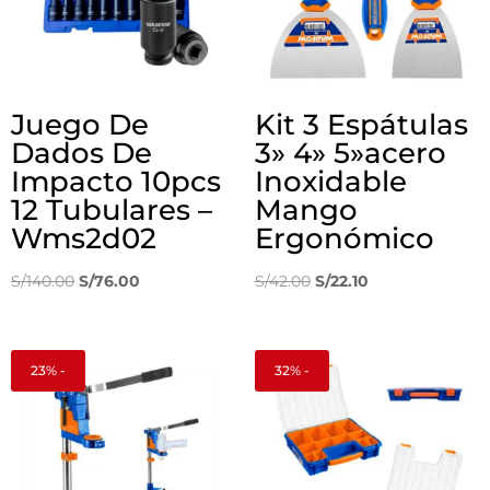
Juego De
Kit 3 Espátulas
Dados De
3» 4» 5»acero
Impacto 10pcs
Inoxidable
12 Tubulares –
Mango
Wms2d02
Ergonómico
El
El
El
El
S/
140.00
S/
76.00
S/
42.00
S/
22.10
precio
precio
precio
precio
original
actual
original
actual
era:
es:
era:
es:
23% -
32% -
S/140.00.
S/76.00.
S/42.00.
S/22.10.