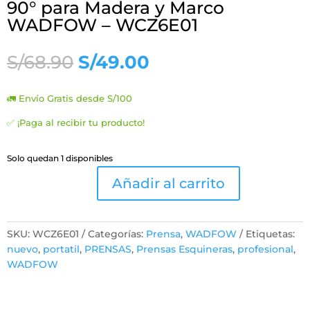
90° para Madera y Marco
WADFOW – WCZ6E01
El
El
S/
68.90
S/
49.00
precio
precio
original
actual
🚛 Envío Gratis desde S/100
era:
es:
S/68.90.
S/49.00.
✅ ¡Paga al recibir tu producto!
Solo quedan 1 disponibles
Añadir al carrito
Juego
de
4
SKU:
WCZ6E01
Categorías:
Prensa
,
WADFOW
Etiquetas:
Prensas
nuevo
,
portatil
,
PRENSAS
,
Prensas Esquineras
,
profesional
,
Esquineras
WADFOW
90°
para
Madera