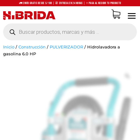
🚛 Envío Gratis desde S/100 | 📆 Entrega en 24 horas | ⭐ Paga al recibir tu producto
Búsqueda
de
productos
Inicio
/
Construcción
/
PULVERIZADOR
/
Hidrolavadora a
gasolina 6.0 HP
Zo