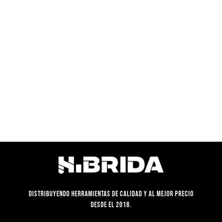
S/45.00.
S/34.50.
original
actual
era:
es:
S/65.00.
S/58.00.
Distribuyendo herramientas de calidad y al mejor precio
desde el 2018.