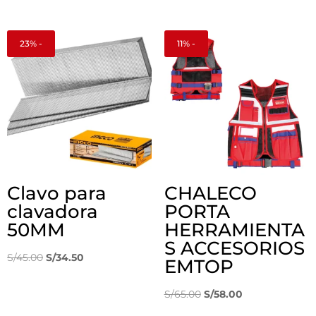
precio
precio
original
actual
era:
es:
23% -
11% -
S/150.00.
S/108.40.
Clavo para
CHALECO
clavadora
PORTA
50MM
HERRAMIENTA
S ACCESORIOS
El
El
S/
45.00
S/
34.50
EMTOP
precio
precio
original
actual
El
El
S/
65.00
S/
58.00
era:
es:
precio
precio