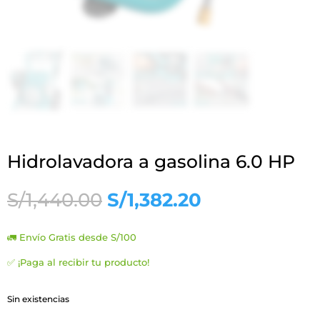
Hidrolavadora a gasolina 6.0 HP
El
El
S/
1,440.00
S/
1,382.20
precio
precio
original
actual
🚛 Envío Gratis desde S/100
era:
es:
S/1,440.00.
S/1,382.20.
✅ ¡Paga al recibir tu producto!
Sin existencias