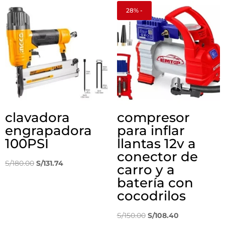
28% -
clavadora
compresor
engrapadora
para inflar
100PSI
llantas 12v a
conector de
El
El
S/
180.00
S/
131.74
carro y a
precio
precio
batería con
original
actual
cocodrilos
era:
es:
S/180.00.
S/131.74.
El
El
S/
150.00
S/
108.40