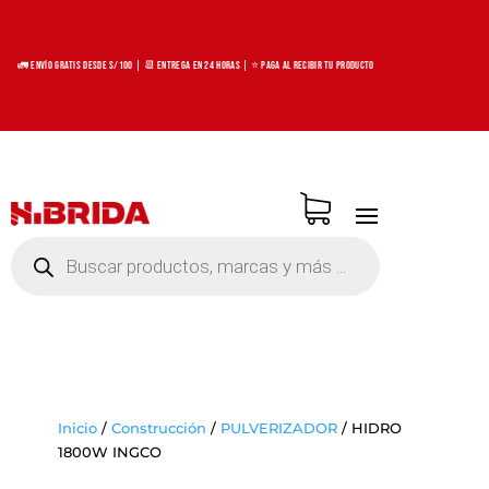
🚛 Envío Gratis desde S/100 | 📆 Entrega en 24 horas | ⭐ Paga al recibir tu producto
Búsqueda
de
productos
Inicio
/
Construcción
/
PULVERIZADOR
/
HIDRO
1800W INGCO