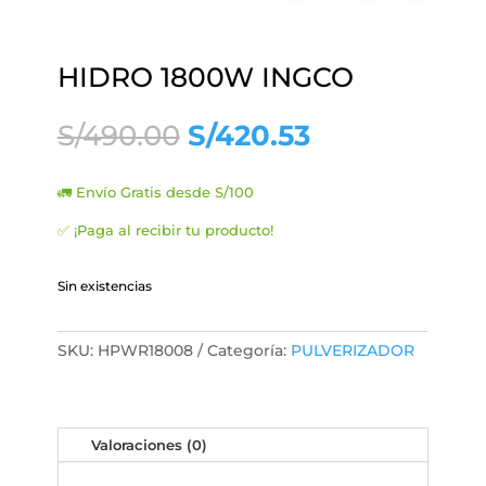
HIDRO 1800W INGCO
El
El
S/
490.00
S/
420.53
precio
precio
original
actual
🚛 Envío Gratis desde S/100
era:
es:
S/490.00.
S/420.53.
✅ ¡Paga al recibir tu producto!
Sin existencias
SKU:
HPWR18008
Categoría:
PULVERIZADOR
Valoraciones (0)