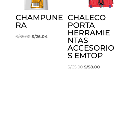
CHAMPUNE
CHALECO
RA
PORTA
HERRAMIE
El
El
S/
35.00
S/
26.04
NTAS
precio
precio
ACCESORIO
original
actual
S EMTOP
era:
es:
S/35.00.
S/26.04.
El
El
S/
65.00
S/
58.00
precio
precio
original
actual
era:
es:
S/65.00.
S/58.00.