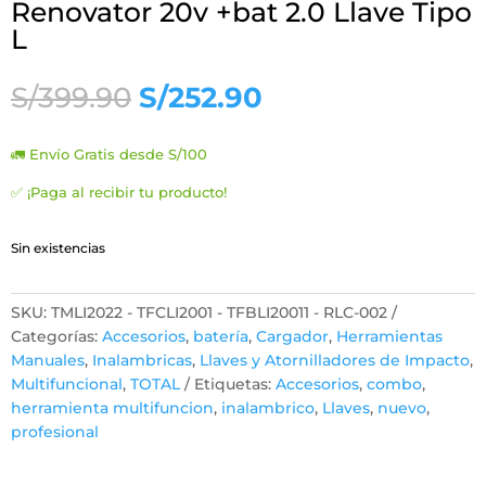
Renovator 20v +bat 2.0 Llave Tipo
L
El
El
S/
399.90
S/
252.90
precio
precio
original
actual
🚛 Envío Gratis desde S/100
era:
es:
S/399.90.
S/252.90.
✅ ¡Paga al recibir tu producto!
Sin existencias
SKU:
TMLI2022 - TFCLI2001 - TFBLI20011 - RLC-002
Categorías:
Accesorios
,
batería
,
Cargador
,
Herramientas
Manuales
,
Inalambricas
,
Llaves y Atornilladores de Impacto
,
Multifuncional
,
TOTAL
Etiquetas:
Accesorios
,
combo
,
herramienta multifuncion
,
inalambrico
,
Llaves
,
nuevo
,
profesional