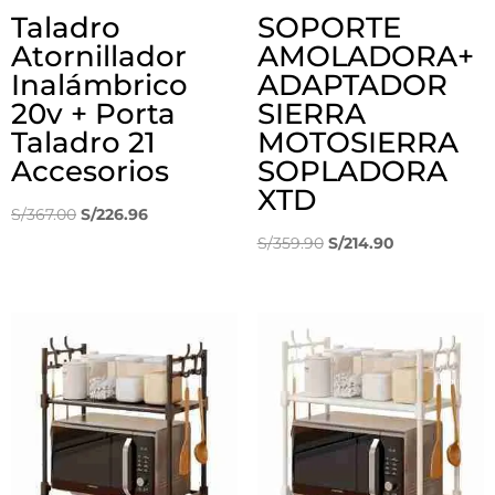
Taladro
SOPORTE
Atornillador
AMOLADORA+
Inalámbrico
ADAPTADOR
20v + Porta
SIERRA
Taladro 21
MOTOSIERRA
Accesorios
SOPLADORA
XTD
El
El
S/
367.00
S/
226.96
precio
precio
El
El
S/
359.90
S/
214.90
original
actual
precio
precio
era:
es:
original
actual
S/367.00.
S/226.96.
era:
es:
S/359.90.
S/214.90.