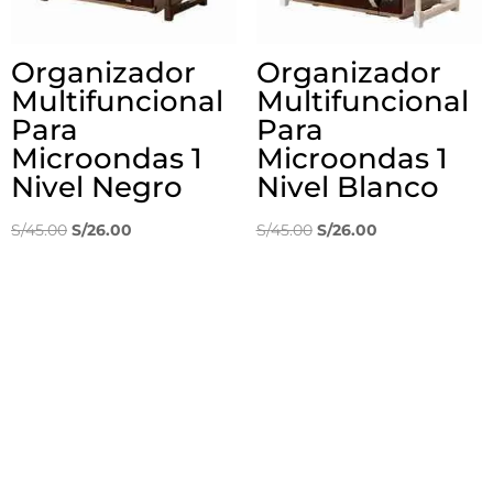
Organizador
Organizador
Multifuncional
Multifuncional
Para
Para
Microondas 1
Microondas 1
Nivel Negro
Nivel Blanco
El
El
El
El
S/
45.00
S/
26.00
S/
45.00
S/
26.00
precio
precio
precio
precio
original
actual
original
actual
era:
es:
era:
es:
S/45.00.
S/26.00.
S/45.00.
S/26.00.