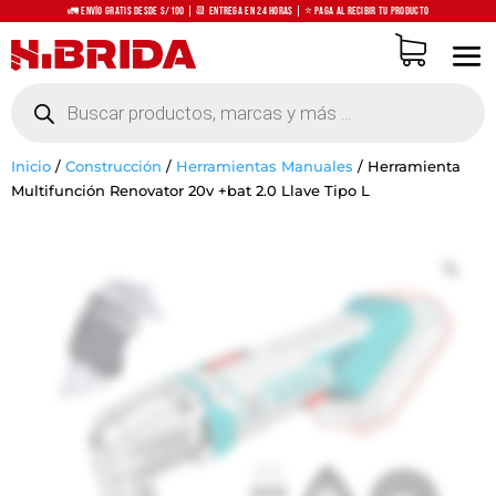
🚛 Envío Gratis desde S/100 | 📆 Entrega en 24 horas | ⭐ Paga al recibir tu producto
Búsqueda
de
productos
Inicio
/
Construcción
/
Herramientas Manuales
/
Herramienta
Multifunción Renovator 20v +bat 2.0 Llave Tipo L
Zo