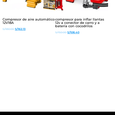
Compresor de aire automático
compresor para inflar llantas
12V18A
12v a conector de carro y a
batería con cocodrilos
El
El
S/
180.00
S/
162.13
El
El
S/
150.00
S/
108.40
precio
precio
precio
precio
original
actual
original
actual
era:
es:
era:
es:
S/180.00.
S/162.13.
S/150.00.
S/108.40.