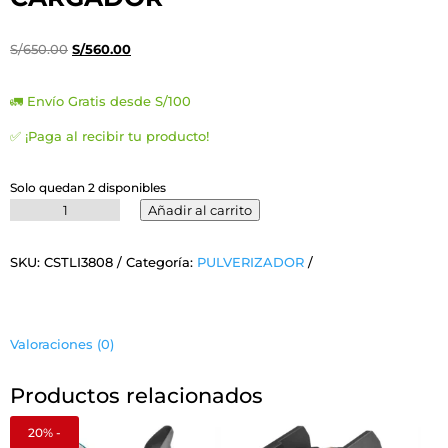
El
El
S/
650.00
S/
560.00
precio
precio
original
actual
🚛 Envío Gratis desde S/100
era:
es:
✅ ¡Paga al recibir tu producto!
S/650.00.
S/560.00.
Solo quedan 2 disponibles
CONCRETO,
Añadir al carrito
CLAVADORA
1
SKU:
CSTLI3808
Categoría:
PULVERIZADOR
BAT
1
CARGADOR
cantidad
Valoraciones (0)
Productos relacionados
20% -