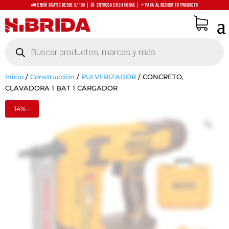
🚛 Envío Gratis desde S/100 | 📆 Entrega en 24 horas | ⭐ Paga al recibir tu producto
Búsqueda
de
productos
Inicio
/
Construcción
/
PULVERIZADOR
/
CONCRETO,
CLAVADORA 1 BAT 1 CARGADOR
14% -
Zo