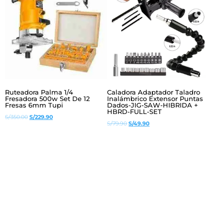
Ruteadora Palma 1/4
Caladora Adaptador Taladro
Fresadora 500w Set De 12
Inalámbrico Extensor Puntas
Fresas 6mm Tupi
Dados-JIG-SAW-HIBRIDA +
HBRD-FULL-SET
El
El
S/
350.00
S/
229.90
El
El
S/
79.90
S/
49.90
precio
precio
precio
precio
original
actual
original
actual
era:
es:
era:
es:
S/350.00.
S/229.90.
S/79.90.
S/49.90.