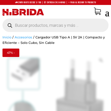
🚛 Envío Gratis desde S/100 | 📆 Entrega en 24 horas | ⭐ Paga al recibir tu producto
Búsqueda
de
productos
Inicio
/
Accesorios
/
Cargador USB Tipo A | 5V 2A | Compacto y
Eficiente – Solo Cubo, Sin Cable
47% -
Zo