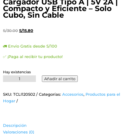
Cargador USB Tipo A | 5V 2A |
Compacto y Eficiente – Solo
Cubo, Sin Cable
El
El
S/
30.00
S/
15.80
precio
precio
original
actual
🚛 Envío Gratis desde S/100
era:
es:
✅ ¡Paga al recibir tu producto!
S/30.00.
S/15.80.
Hay existencias
Cargador
Añadir al carrito
USB
Tipo
SKU:
TCLI120502
Categorías:
Accesorios
,
Productos para el
A
Hogar
|
5V
2A
|
Descripción
Compacto
Valoraciones (0)