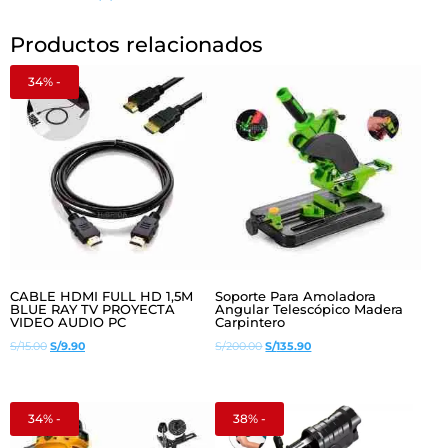
y
Eficiente
Productos relacionados
–
Solo
34% -
Cubo,
Sin
Cable
cantidad
CABLE HDMI FULL HD 1,5M
Soporte Para Amoladora
BLUE RAY TV PROYECTA
Angular Telescópico Madera
VIDEO AUDIO PC
Carpintero
El
El
El
El
S/
15.00
S/
9.90
S/
200.00
S/
135.90
precio
precio
precio
precio
original
actual
original
actual
era:
es:
era:
es:
34% -
38% -
S/15.00.
S/9.90.
S/200.00.
S/135.90.