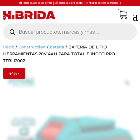
🚛 Envío Gratis desde S/100 | 📆 Entrega en 24 horas | ⭐ Paga al recibir tu producto
Búsqueda
de
productos
Inicio
/
Construcción
/
batería
/
BATERIA DE LITIO
HERRAMIENTAS 20V 4AH PARA TOTAL E INGCO PRO –
TFBLI2002
44% -
Zo