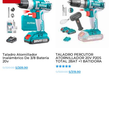
S/475.00.
S/386.90.
Taladro Atornillador
TALADRO PERCUTOR
Inalámbrico De 3/8 Batería
ATORNILLADOR 20V P20S
20v
TOTAL 2BAT +1 BATIDORA
El
El
S/
320.00
S/
209.90
Valorado
El
El
S/
500.00
S/
319.90
precio
precio
con
5.00
precio
precio
original
actual
de 5
original
actual
era:
es:
era:
es:
S/320.00.
S/209.90.
S/500.00.
S/319.90.