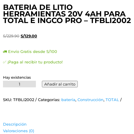
BATERIA DE LITIO
HERRAMIENTAS 20V 4AH PARA
TOTAL E INGCO PRO – TFBLI2002
El
El
S/
229.90
S/
129.00
precio
precio
original
actual
🚛 Envío Gratis desde S/100
era:
es:
✅ ¡Paga al recibir tu producto!
S/229.90.
S/129.00.
Hay existencias
BATERIA
Añadir al carrito
DE
LITIO
SKU:
TFBLI2002
Categorías:
batería
,
Construcción
,
TOTAL
HERRAMIENTAS
20V
4AH
PARA
Descripción
TOTAL
Valoraciones (0)