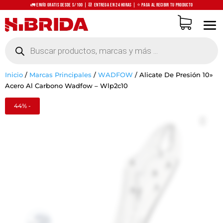
🚛 Envío Gratis desde S/100 | 📆 Entrega en 24 horas | ⭐ Paga al recibir tu producto
Búsqueda
de
productos
Inicio
/
Marcas Principales
/
WADFOW
/
Alicate De Presión 10»
Acero Al Carbono Wadfow – Wlp2c10
44% -
Zoo