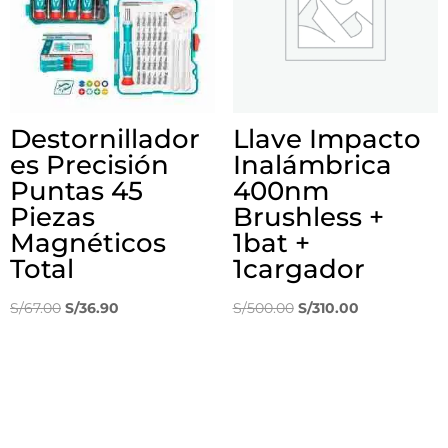
Destornillador
Llave Impacto
es Precisión
Inalámbrica
Puntas 45
400nm
Piezas
Brushless +
Magnéticos
1bat +
Total
1cargador
El
El
El
El
S/
67.00
S/
36.90
S/
500.00
S/
310.00
precio
precio
precio
precio
original
actual
original
actual
era:
es:
era:
es:
S/67.00.
S/36.90.
S/500.00.
S/310.00.