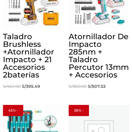
Taladro
Atornillador De
Brushless
Impacto
+Atornillador
285nm +
Impacto + 21
Taladro
Accesorios
Percutor 13mm
2baterías
+ Accesorios
El
El
El
El
S/
462.00
S/
395.49
S/
850.00
S/
507.53
precio
precio
precio
precio
original
actual
original
actual
era:
es:
era:
es:
45% -
38% -
S/462.00.
S/395.49.
S/850.00.
S/507.53.