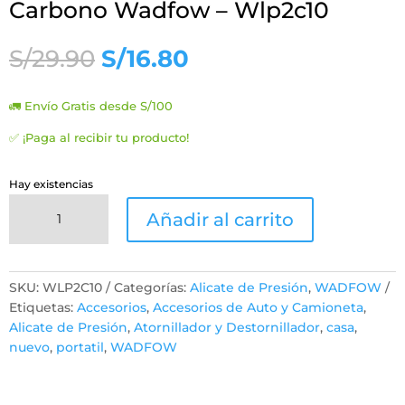
Carbono Wadfow – Wlp2c10
El
El
S/
29.90
S/
16.80
precio
precio
original
actual
🚛 Envío Gratis desde S/100
era:
es:
S/29.90.
S/16.80.
✅ ¡Paga al recibir tu producto!
Hay existencias
Alicate
Añadir al carrito
De
Presión
10''
Acero
SKU:
WLP2C10
Categorías:
Alicate de Presión
,
WADFOW
Al
Etiquetas:
Accesorios
,
Accesorios de Auto y Camioneta
,
Carbono
Alicate de Presión
,
Atornillador y Destornillador
,
casa
,
Wadfow
nuevo
,
portatil
,
WADFOW
-
Wlp2c10
cantidad