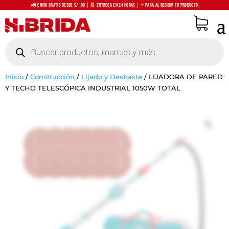
🚛 Envío Gratis desde S/100 | 📆 Entrega en 24 horas | ⭐ Paga al recibir tu producto
Búsqueda
de
productos
Inicio
/
Construcción
/
Lijado y Desbaste
/
LIJADORA DE PARED
Y TECHO TELESCÓPICA INDUSTRIAL 1050W TOTAL
Zo