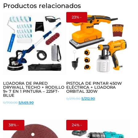
Productos relacionados
23% -
LIJADORA DE PARED
PISTOLA DE PINTAR 450W
DRYWALL TECHO + RODILLO
ELÉCTRICA + LIJADORA
9» 7 EN 1 PINTURA – 225FT-
ORBITAL 320W
BLUE
El
El
S/
276.90
S/
212.90
El
El
S/
700.00
S/
469.90
precio
precio
precio
precio
original
actual
original
actual
era:
es:
era:
es:
38% -
24% -
S/276.90.
S/212.90.
S/700.00.
S/469.90.