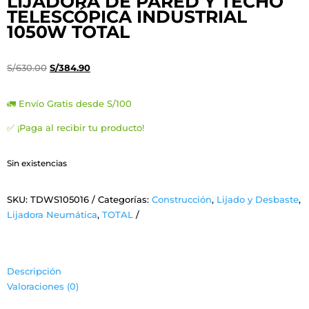
LIJADORA DE PARED Y TECHO
TELESCÓPICA INDUSTRIAL
1050W TOTAL
El
El
S/
630.00
S/
384.90
precio
precio
original
actual
🚛 Envío Gratis desde S/100
era:
es:
✅ ¡Paga al recibir tu producto!
S/630.00.
S/384.90.
Sin existencias
SKU:
TDWS105016
Categorías:
Construcción
,
Lijado y Desbaste
,
Lijadora Neumática
,
TOTAL
Descripción
Valoraciones (0)