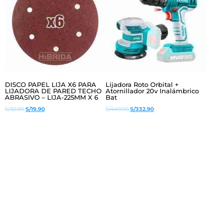
DISCO PAPEL LIJA X6 PARA
Lijadora Roto Orbital +
LIJADORA DE PARED TECHO
Atornillador 20v Inalámbrico
ABRASIVO – LIJA-225MM X 6
Bat
El
El
El
El
S/
32.00
S/
19.90
S/
440.00
S/
332.90
precio
precio
precio
precio
original
actual
original
actual
era:
es:
era:
es:
S/32.00.
S/19.90.
S/440.00.
S/332.90.