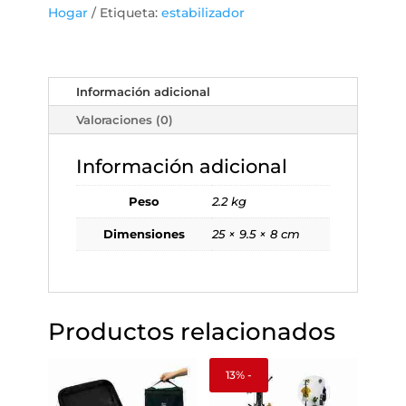
8
Hogar
Etiqueta:
estabilizador
Tomas
cantidad
Información adicional
Valoraciones (0)
Información adicional
Peso
2.2 kg
Dimensiones
25 × 9.5 × 8 cm
Productos relacionados
13% -