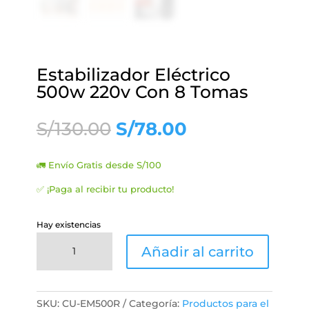
Estabilizador Eléctrico
500w 220v Con 8 Tomas
El
El
S/
130.00
S/
78.00
precio
precio
original
actual
🚛 Envío Gratis desde S/100
era:
es:
S/130.00.
S/78.00.
✅ ¡Paga al recibir tu producto!
Hay existencias
Estabilizador
Añadir al carrito
Eléctrico
500w
220v
Con
SKU:
CU-EM500R
Categoría:
Productos para el