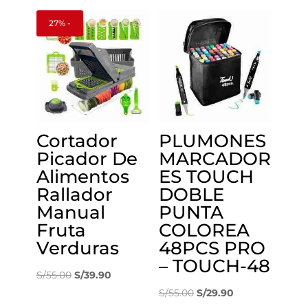
original
actual
S/40.00.
S/34.90.
27% -
era:
es:
S/104.00.
S/59.90.
Cortador
PLUMONES
Picador De
MARCADOR
Alimentos
ES TOUCH
Rallador
DOBLE
Manual
PUNTA
Fruta
COLOREA
Verduras
48PCS PRO
– TOUCH-48
El
El
S/
55.00
S/
39.90
precio
precio
El
El
S/
55.00
S/
29.90