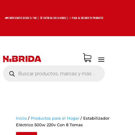
🚛 Envío Gratis desde S/100 | 📆 Entrega en 24 horas | ⭐ Paga al recibir tu producto
Búsqueda
de
productos
Inicio
/
Productos para el Hogar
/
Estabilizador
Eléctrico 500w 220v Con 8 Tomas