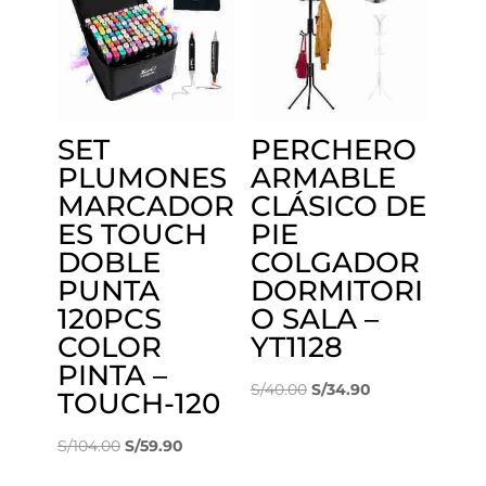
SET
PERCHERO
PLUMONES
ARMABLE
MARCADOR
CLÁSICO DE
ES TOUCH
PIE
DOBLE
COLGADOR
PUNTA
DORMITORI
120PCS
O SALA –
COLOR
YT1128
PINTA –
El
El
S/
40.00
S/
34.90
TOUCH-120
precio
precio
El
El
original
actual
S/
104.00
S/
59.90
precio
precio
era:
es: