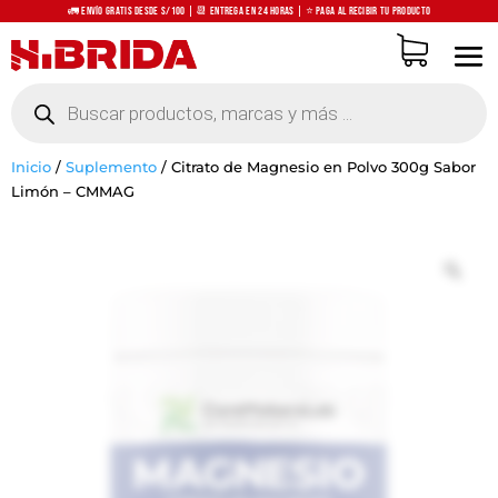
🚛 Envío Gratis desde S/100 | 📆 Entrega en 24 horas | ⭐ Paga al recibir tu producto
Búsqueda
de
productos
Inicio
/
Suplemento
/
Citrato de Magnesio en Polvo 300g Sabor
Limón – CMMAG
Zo