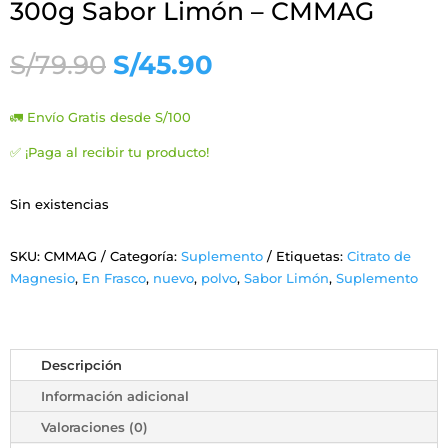
300g Sabor Limón – CMMAG
El
El
S/
79.90
S/
45.90
precio
precio
original
actual
🚛 Envío Gratis desde S/100
era:
es:
S/79.90.
S/45.90.
✅ ¡Paga al recibir tu producto!
Sin existencias
SKU:
CMMAG
Categoría:
Suplemento
Etiquetas:
Citrato de
Magnesio
,
En Frasco
,
nuevo
,
polvo
,
Sabor Limón
,
Suplemento
Descripción
Información adicional
Valoraciones (0)