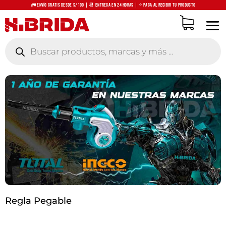
🚛 Envío Gratis desde S/100 | 📆 Entrega en 24 horas | ⭐ Paga al recibir tu producto
Búsqueda
de
productos
Regla Pegable