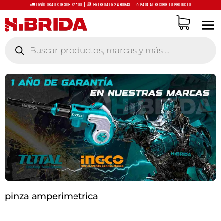
🚛 Envío Gratis desde S/100 | 📆 Entrega en 24 horas | ⭐ Paga al recibir tu producto
Búsqueda
de
productos
pinza amperimetrica