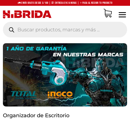
🚛 Envío Gratis desde S/100 | 📆 Entrega en 24 horas | ⭐ Paga al recibir tu producto
Búsqueda
de
productos
Organizador de Escritorio