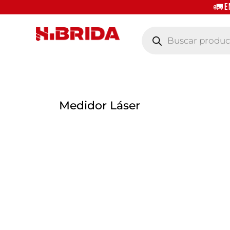
🚛 E
Búsqueda
de
productos
Medidor Láser
41% -