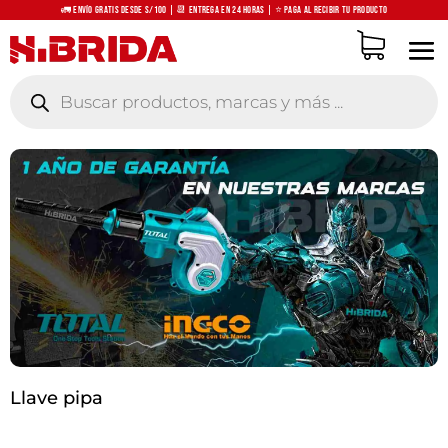
🚛 Envío Gratis desde S/100 | 📆 Entrega en 24 horas | ⭐ Paga al recibir tu producto
Búsqueda
de
productos
Llave pipa