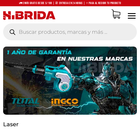
🚛 Envío Gratis desde S/100 | 📆 Entrega en 24 horas | ⭐ Paga al recibir tu producto
Búsqueda
de
productos
Laser